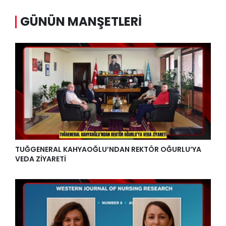
GÜNÜN MANŞETLERI
TUĞGENERAL KAHYAOĞLU’NDAN REKTÖR OĞURLU’YA
VEDA ZİYARETİ