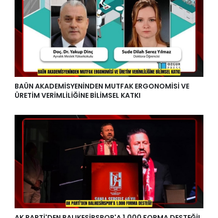
BAÜN AKADEMİSYENİNDEN MUTFAK ERGONOMİSİ VE
ÜRETİM VERİMLİLİĞİNE BİLİMSEL KATKI
AK PARTİ'DEN BALIKESİRSPOR'A 1.000 FORMA DESTEĞİ!