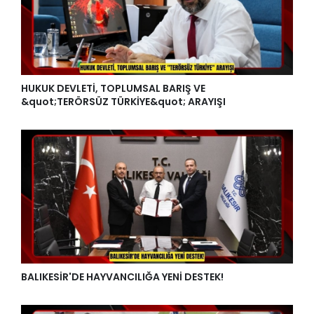
HUKUK DEVLETİ, TOPLUMSAL BARIŞ VE
&quot;TERÖRSÜZ TÜRKİYE&quot; ARAYIŞI
BALIKESİR'DE HAYVANCILIĞA YENİ DESTEK!