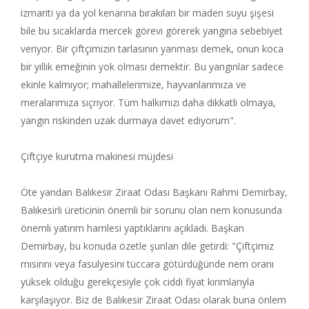
izmariti ya da yol kenarına bırakılan bir maden suyu şişesi
bile bu sıcaklarda mercek görevi görerek yangına sebebiyet
veriyor. Bir çiftçimizin tarlasının yanması demek, onun koca
bir yıllık emeğinin yok olması demektir. Bu yangınlar sadece
ekinle kalmıyor; mahallelerimize, hayvanlarımıza ve
meralarımıza sıçrıyor. Tüm halkımızı daha dikkatli olmaya,
yangın riskinden uzak durmaya davet ediyorum".
Çiftçiye kurutma makinesi müjdesi
Öte yandan Balıkesir Ziraat Odası Başkanı Rahmi Demirbay,
Balıkesirli üreticinin önemli bir sorunu olan nem konusunda
önemli yatırım hamlesi yaptıklarını açıkladı. Başkan
Demirbay, bu konuda özetle şunları dile getirdi: "Çiftçimiz
mısırını veya fasulyesini tüccara götürdüğünde nem oranı
yüksek olduğu gerekçesiyle çok ciddi fiyat kırımlarıyla
karşılaşıyor. Biz de Balıkesir Ziraat Odası olarak buna önlem