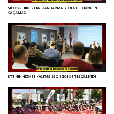
MOTOR HIRSIZLARI JANDARMA DEDEKTİFLERİNDEN
KAÇAMADI
BTT’NİN HİZMET KALİTESİ ISO 9001 İLE TESCİLLENDİ