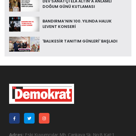
DEV SANATÇI ELA ALTIN’A ANLAMLI
DOĞUM GÜNÜ KUTLAMASI
BANDIRMA’NIN 100. YILINDA HALUK
LEVENT KONSERİ
'BALIKESİR TANITIM GÜNLERİ' BAŞLADI
Adres:
Eski Kuyumcular Mh. Çankaya Sk. No:8 Kat:1