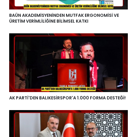
BAÜN AKADEMİSYENİNDEN MUTFAK ERGONOMİSİ VE
ÜRETİM VERİMLİLİĞİNE BİLİMSEL KATKI
AK PARTİ'DEN BALIKESİRSPOR'A 1.000 FORMA DESTEĞİ!