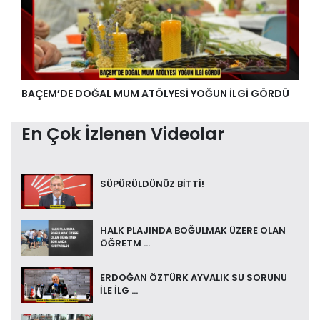
BAÇEM’DE DOĞAL MUM ATÖLYESİ YOĞUN İLGİ GÖRDÜ
En Çok İzlenen Videolar
SÜPÜRÜLDÜNÜZ BİTTİ!
HALK PLAJINDA BOĞULMAK ÜZERE OLAN
ÖĞRETM ...
ERDOĞAN ÖZTÜRK AYVALIK SU SORUNU
İLE İLG ...