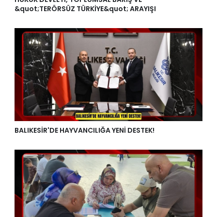
&quot;TERÖRSÜZ TÜRKİYE&quot; ARAYIŞI
BALIKESİR'DE HAYVANCILIĞA YENİ DESTEK!