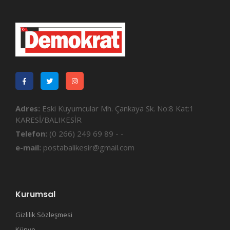
Adres:
Eski Kuyumcular Mh. Çankaya Sk. No:8 Kat:1
KARESİ/BALIKESİR
Telefon:
(0 266) 249 69 89 - -
e-mail:
postabalikesir@gmail.com
Kurumsal
Gizlilik Sözleşmesi
Künye