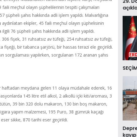
29. D
açıkl
 faili meçhul olayın şüphelilerinin tespiti çalışmaları
357 şüpheli şahıs hakkında adli işlem yapıldı. Malvarlığına
ydınlatan ekipler, 45 faili meçhul olayın şüphelisinin
 ilgili 76 şüpheli şahıs hakkında adli işlem yapıldı.
 306 fişek, 31 ruhsatsız av tüfeği, 254 ruhsatsız av tüfeği,
 fişeği, bir tabanca şarjörü, bir hassas terazi ele geçirildi.
ın sorgulaması yapılırken, sorgulanan 172 aranan şahıs
SEÇİM
r haftadan meydana gelen 11 olaya müdahale ederek, 16
yonlarda 145 litre etil alkol, 2 alkollü içki kiti/aroması, 3
 tütün, 39 bin 320 dolu makaron, 130 bin boş makaron,
 sigara yapım malzemesi, 195 Puro, 38 gümrük kaçağı
eser sikke, 870 tarihi eser geçirildi.
Deprem
kayıp