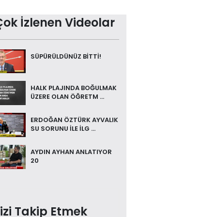
Çok İzlenen Videolar
SÜPÜRÜLDÜNÜZ BİTTİ!
HALK PLAJINDA BOĞULMAK
ÜZERE OLAN ÖĞRETM ...
ERDOĞAN ÖZTÜRK AYVALIK
SU SORUNU İLE İLG ...
AYDIN AYHAN ANLATIYOR
20
izi Takip Etmek