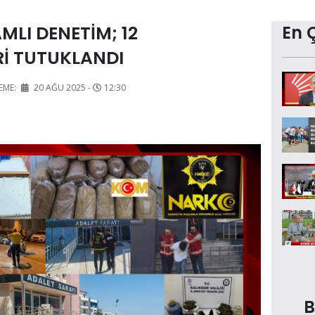
MLI DENETİM; 12
En 
İ TUTUKLANDI
EME:
20 AĞU 2025 -
12:30
B