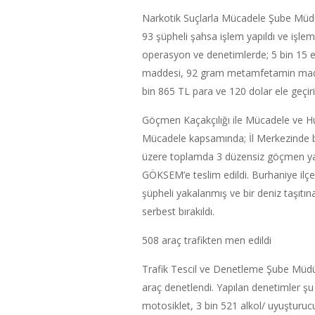
Narkotik Suçlarla Mücadele Şube Müdür
93 şüpheli şahsa işlem yapıldı ve işlem
operasyon ve denetimlerde; 5 bin 15 
maddesi, 92 gram metamfetamin maddes
bin 865 TL para ve 120 dolar ele geçiril
Göçmen Kaçakçılığı ile Mücadele ve H
Mücadele kapsamında; İl Merkezinde bir
üzere toplamda 3 düzensiz göçmen ya
GÖKSEM’e teslim edildi. Burhaniye ilç
şüpheli yakalanmış ve bir deniz taşıtına
serbest bırakıldı.
508 araç trafikten men edildi
Trafik Tescil ve Denetleme Şube Müdü
araç denetlendi. Yapılan denetimler şu ş
motosiklet, 3 bin 521 alkol/ uyuşturucu