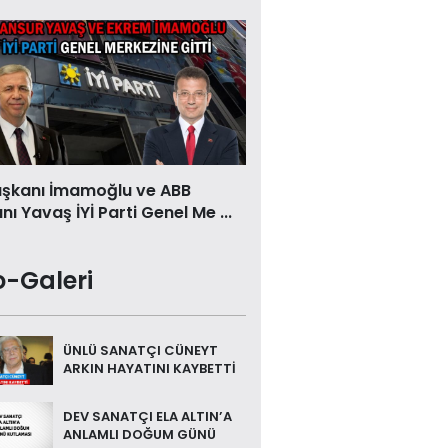
aşkanı İmamoğlu ve ABB
ı Yavaş İYİ Parti Genel Me ...
o-Galeri
ÜNLÜ SANATÇI CÜNEYT
ARKIN HAYATINI KAYBETTİ
DEV SANATÇI ELA ALTIN’A
ANLAMLI DOĞUM GÜNÜ