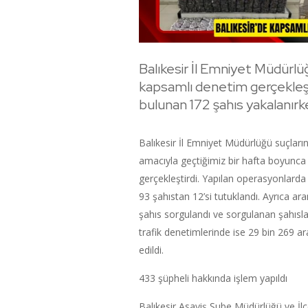
Balıkesir İl Emniyet Müdürlü
kapsamlı denetim gerçekleşt
bulunan 172 şahıs yakalanırke
Balıkesir İl Emniyet Müdürlüğü suçları
amacıyla geçtiğimiz bir hafta boyunca
gerçekleştirdi. Yapılan operasyonlarda 
93 şahıstan 12’si tutuklandı. Ayrıca a
şahıs sorgulandı ve sorgulanan şahısl
trafik denetimlerinde ise 29 bin 269 a
edildi.
433 şüpheli hakkında işlem yapıldı
Balıkesir Asayiş Şube Müdürlüğü ve İlç