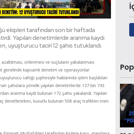
İ
ğü ekipleri tarafından son bir haftada
irdi. Yapılan denetimlerde aranma kaydı
n, uyuşturucu taciri 12 şahıs tutuklandı.
n azaltılması, önlenmesi ve suçluların yakalanması
Pop
 il genelinde kapsamlı denetim ve operasyonlar
uyuşturucu sattığı şüphesiyle haklarında işlem başlatılan
ranan şahıslara yönelik yapılan denetimlerde 137 bin 743
ardan aranma kaydı bulunan 172 şahıs yakalandı. Yapılan
raç denetlenirken, kusurlu bulunan 508 araç trafikten men
e Emniyet Müdürlükleri tarafından kişilere karşı, meydana