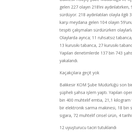
gelen 227 olayın 218’ini aydınlatırken, 9
sürdüyor. 218 aydınlatılan olayla ilgili 
karşı meydana gelen 104 olayın 59’unu a
tespiti çalışmaları sürdürürken olaylarla
Olaylarda ayrıca; 11 ruhsatsız tabanca,
13 kurusıkı tabanca, 27 kurusıkı tabanca
Yapılan denetimlerde 137 bin 743 şahs
yakalandı.
Kaçakçılara geçit yok
Balıkesir KOM Şube Müdürlüğü son bi
şüpheli şahsa işlem yaptı. Yapılan operas
bin 400 muhtelif emtia, 21,1 kilogram
bir elektronik sarma makinesi, 18 bin
sigara, 72 muhtelif cinsel ürün, 4 tarihi 
12 uyuşturucu taciri tutuklandı