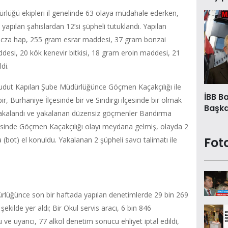
lüğü ekipleri il genelinde 63 olaya müdahale ederken,
 yapılan şahıslardan 12’si şüpheli tutuklandı. Yapılan
ecza hap, 255 gram esrar maddesi, 37 gram bonzai
i, 20 kök kenevir bitkisi, 18 gram eroin maddesi, 21
di.
udut Kapıları Şube Müdürlüğünce Göçmen Kaçakçılığı ile
İBB B
, Burhaniye İlçesinde bir ve Sındırgı ilçesinde bir olmak
Başkan
kalandı ve yakalanan düzensiz göçmenler Bandırma
esinde Göçmen Kaçakçılığı olayı meydana gelmiş, olayda 2
Fot
 (bot) el konuldu. Yakalanan 2 şüpheli savcı talimatı ile
rlüğünce son bir haftada yapılan denetimlerde 29 bin 269
ekilde yer aldı; Bir Okul servis aracı, 6 bin 846
 ve uyarıcı, 77 alkol denetim sonucu ehliyet iptal edildi,