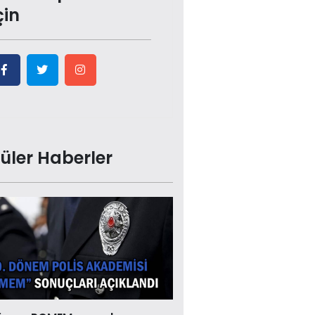
çin
üler Haberler