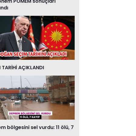
önem POMEM sonuçları
andı
 TARİHİ AÇIKLANDI
 bölgesini sel vurdu: 11 ölü, 7