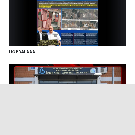
HOPBALAAA!
BASKİ, TIP FAKÜLTESİ ÖĞRENCİLERİNİ İÇME SUYU
ARITMA TESİSİNDE AĞIRLADI