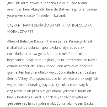
güçlü bir adım atıyoruz. İnancımız o ki, bu çocukların
arasından hem Altıeylül’ü hem de Balıkesir’i gururlandıracak
yetenekler çıkacak ” ifadelerini kullandı.
BAŞKAN HAKAN ŞEHİRLİ’DEN MİNİK FUTBOLCULARA
MORAL ZİYARETİ
Altıeylül Belediye Başkanı Hakan Şehirli, Pamukçu kırsal
mahallesinde bulunun spor okulunu ziyaret ederek
çocuklarla bir araya geldi. Sahada minik futbolcuların
heyecanına ortak olan Başkan Şehirli, antrenmanları izleyip
onlarla sohbet etti. Minik sporcuların azmini ve enerjisini
görmekten büyük mutluluk duyduğunu ifade eden Başkan
Şehirli, “Altıeylül’de sporu sadece bir aktivite olarak değil, bir
yaşam biçimi olarak görüyoruz. Çocuklarımızın sağlıklı,
özgüvenli ve disiplinli bireyler olarak yetişmesi bizim en
büyük hedefimiz.” dedi. Gençlere yönelik her yatırımın
geleceğe yapılan bir yatırım olduğunun altını çizen Başkan