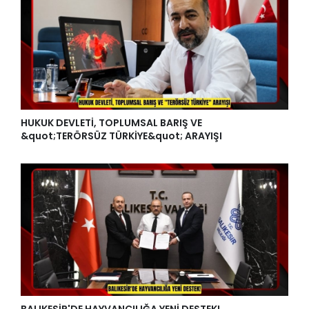
HUKUK DEVLETİ, TOPLUMSAL BARIŞ VE
&quot;TERÖRSÜZ TÜRKİYE&quot; ARAYIŞI
BALIKESİR'DE HAYVANCILIĞA YENİ DESTEK!