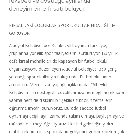
rekabeti ve dostluğu aynı anda
deneyimleme fırsatı buluyor.
KIRSALDAKİ ÇOCUKLAR SPOR OKULLARINDA EĞİTİM
GÖRÜYOR
Altıeylül Belediyespor Kulübü, yıl boyunca farklı yaş
gruplarına yönelik spor faaliyetlerini sürdürüyor. Bu yıl ilk
defa kırsal mahalleleri de kapsayan bir futbol okulu
organizasyonu düzenleyen Altıeylül Belediyesi 350 genç
yeteneği spor okullarıyla buluşturdu. Futbol okulunun
antrenörü Mecit Uzun yaptığı açıklamada, “Altıeylül
Belediyemizin desteğiyle çocuklarımıza hem eğlenerek spor
yapma hem de disiplinli bir şekilde futbolun temellerini
öğrenme imkânı sunuyoruz. Burada sadece futbol
oynamayı değil, aynı zamanda takım olmayı, paylaşmayı ve
mücadele etmeyi öğretiyoruz. Her biri geleceğin yıldızı
olabilecek bu minik sporcuların gelişimini görmek bizleri çok