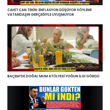
CAHİT CAN TEKİN: ENFLASYON DÜŞÜYOR SÖYLEMİ
VATANDAŞIN GERÇEĞİYLE UYUŞMUYOR
BAÇEM’DE DOĞAL MUM ATÖLYESİ YOĞUN İLGİ GÖRDÜ