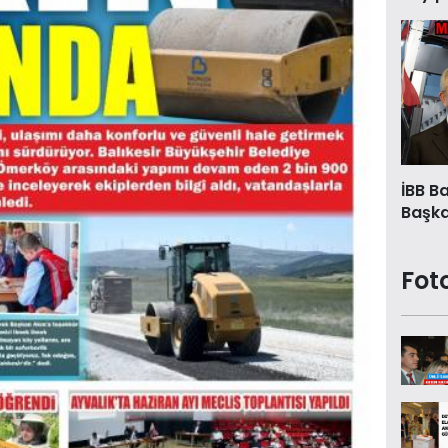
İBB B
Başkan
Fot