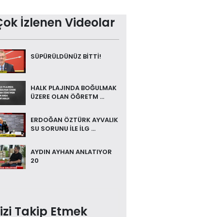
Çok İzlenen Videolar
SÜPÜRÜLDÜNÜZ BİTTİ!
HALK PLAJINDA BOĞULMAK
ÜZERE OLAN ÖĞRETM ...
ERDOĞAN ÖZTÜRK AYVALIK
SU SORUNU İLE İLG ...
AYDIN AYHAN ANLATIYOR
20
izi Takip Etmek