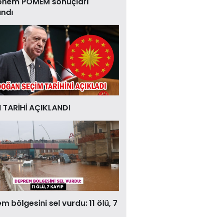
önem POMEM sonuçları
andı
 TARİHİ AÇIKLANDI
 bölgesini sel vurdu: 11 ölü, 7