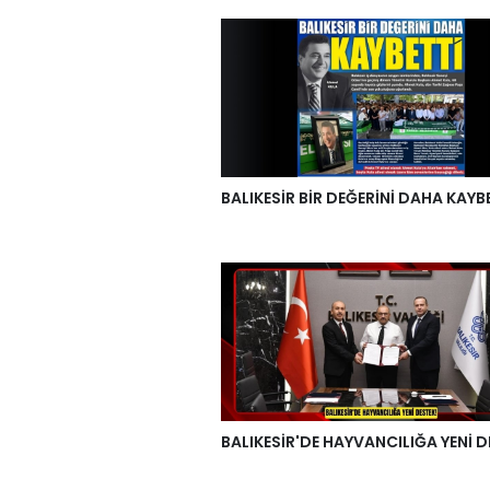
BALIKESİR BİR DEĞERİNİ DAHA KAYB
BALIKESİR'DE HAYVANCILIĞA YENİ D