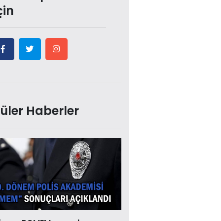
çin
üler Haberler