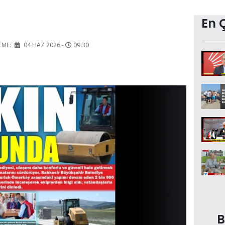
En 
EME:
04 HAZ 2026 -
09:30
B