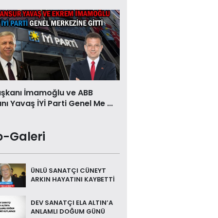
aşkanı İmamoğlu ve ABB
ı Yavaş İYİ Parti Genel Me ...
o-Galeri
ÜNLÜ SANATÇI CÜNEYT
ARKIN HAYATINI KAYBETTİ
DEV SANATÇI ELA ALTIN’A
ANLAMLI DOĞUM GÜNÜ