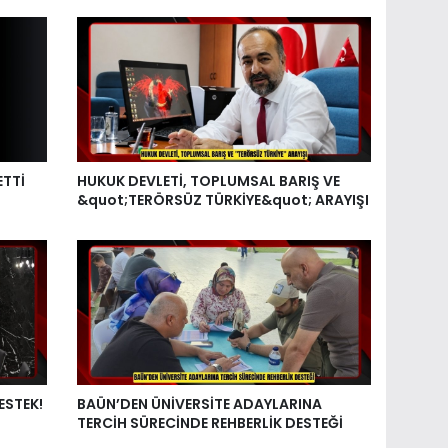
ETTİ
HUKUK DEVLETİ, TOPLUMSAL BARIŞ VE
&quot;TERÖRSÜZ TÜRKİYE&quot; ARAYIŞI
ESTEK!
BAÜN’DEN ÜNİVERSİTE ADAYLARINA
TERCİH SÜRECİNDE REHBERLİK DESTEĞİ