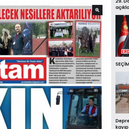
29. D
açıkl
SEÇİM
Deprem
kayıp