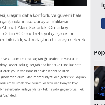
İ
esi, ulaşımı daha konforlu ve güvenli hale
çalışmalarını sürdürüyor. Balıkesir
nı Ahmet Akın, Susurluk-Ömerköy
n 2 bin 900 metrelik yol çalışmasını
n bilgi aldı, vatandaşlarla bir araya gelerek
Pop
m ve Onarım Dairesi Başkanlığı tarafından yürütülen
öy Devlet Yolu güzergâhında birinci ve ikinci kat sathi
ıllardır yolun yapılmasını beklediklerini belirten
lışmalardan duydukları memnuniyeti dile getirerek Başkan
r’imizi ilmek ilmek dokuyoruz. Yıllardır yapılmayan köy
 bir seferberlik anlayışıyla tek tek hayata geçiriyoruz. Tek
’dir.” dedi.