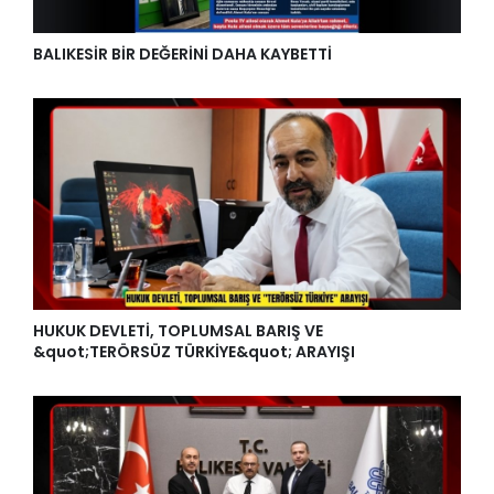
BALIKESİR BİR DEĞERİNİ DAHA KAYBETTİ
HUKUK DEVLETİ, TOPLUMSAL BARIŞ VE
&quot;TERÖRSÜZ TÜRKİYE&quot; ARAYIŞI