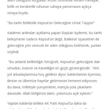
adım olduğunu vurguladı. Rozet töreninde verilen mesajlar,
birlik ve beraberlik ruhunun sahaya yansımasını açıkça
ortaya koydu.
“Bu tarihi Birliktelik Kepsut’un Geleceğine Umut Taşıyor”
Katılımın ardından açıklama yapan Başkan Aydemir, bu tarihi
birleşmenin sadece Kepsut’un değil, Balıkesir siyasetinin de
geleceğine yön verecek bir adım olduğunu belirterek, şunları
söyledi:
“Bu anlamlı birlikteliğin fotoğrafı, Kepsut’un geleceğine dair
umudun, inancın ve kararlılığın en güçlü göstergesidir. Yeni
yol arkadaşlarımıza hoş geldiniz diyor; katılımlarının ilçemize,
ilimize ve ülkemize hayırlar getirmesini temenni ediyorum.
Bu dava, milletiyle yürüyenlerin, inançla yola çıkanların
davasıdır. Allah birliğimizi daim, yolumuzu açık eylesin.”
Yapılan katılımla birlikte AK Parti Kepsut’ta daha da