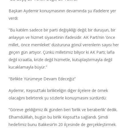
Başkan Aydemir konuşmasının devamında şu ifadelere yer
verdi:
“Bu katılım sadece bir parti değişikliği değil; bir duruşun, bir
anlayışın ve hizmet siyasetinin ifadesidir. AK Parti’nin ‘önce
millet, önce memleket’ düsturuna gönül verenlerin sayısı her
geçen gün artıyor. Çünkü milletimiz biliyor ki AK Parti; lafla
değil icraatla, krizle değil hizmetle, kutuplaştırmayla değil
kucaklamayla büyür.”
“Birlikte Yürümeye Devam Edeceğiz”
Aydemir, Kepsut’taki birlikteliğin diğer ilçelere de örnek
olacağını belirterek şu sözlerle konuşmasını sürdürdü:
“Göreve geldiğimiz ilk günden beri ‘birlik ve beraberlik’ dedik.
Elhamdülillah, bugün bu birlik Kepsut’ta sağlandı. Şimdi
hedefimiz bunu Balıkesir’in 20 ilçesinde de gerçekleştirmek.