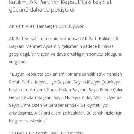
katılım, AK Parti’nin Kepsut’taki teşkilat
gücünü daha da pekiştirdi.
AK Parti Ailesi Her Geçen Gün Büyüyor
AK Parti’ye katılım töreninde konuşan AK Parti Balıkesir İl
Başkanı Mehmet Aydemir, gelişmenin sadece bir siyasi
geçiş değil, bir vizyon ve dava ortaklığının sonucu olduğunu
vurguladı:
“Bugün Kepsut’ta çok anlamlı bir ana şahitlik ettik. Yeniden
Refah Partisi Kepsut İlçe Başkanı Sayın Hüseyin Çetinkaya
başta olmak üzere; Kadın Kolları Başkanı Sayın Emine Çakın,
Gençlik Kolları Başkanı Sayın Hüseyin Yıldız, Meclis Üyemiz
Sayın Emre Özen ve beraberlerindeki 61 kıymetli yol
arkadaşımız, AK Parti ailemize katıldılar. Bu tercih bizler için
bir gurur vesilesidir.”
“Bu Geçiş Bir Tercih Değil, Bir Tavırdır”