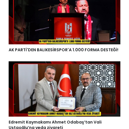
AK PARTİ'DEN BALIKESİRSPOR'A 1.000 FORMA DESTEĞİ!
Edremit Kaymakamı Ahmet Odabaş’tan Vali
Ustaoğlu’na veda ziyareti