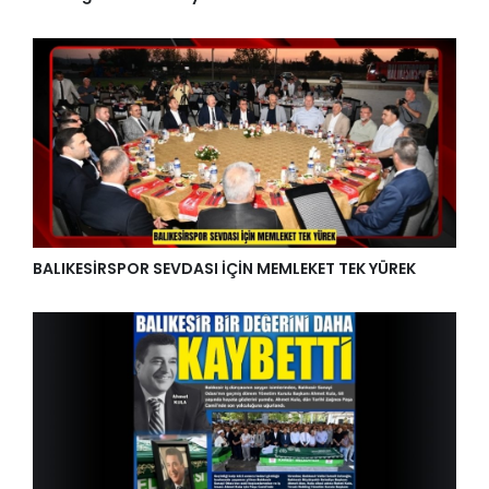
BALIKESİRSPOR SEVDASI İÇİN MEMLEKET TEK YÜREK