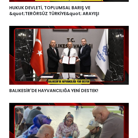
HUKUK DEVLETİ, TOPLUMSAL BARIŞ VE
&quot;TERÖRSÜZ TÜRKİYE&quot; ARAYIŞI
BALIKESİR'DE HAYVANCILIĞA YENİ DESTEK!