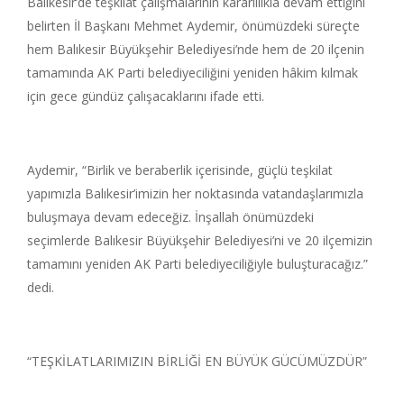
Balıkesir’de teşkilat çalışmalarının kararlılıkla devam ettiğini
belirten İl Başkanı Mehmet Aydemir, önümüzdeki süreçte
hem Balıkesir Büyükşehir Belediyesi’nde hem de 20 ilçenin
tamamında AK Parti belediyeciliğini yeniden hâkim kılmak
için gece gündüz çalışacaklarını ifade etti.
Aydemir, “Birlik ve beraberlik içerisinde, güçlü teşkilat
yapımızla Balıkesir’imizin her noktasında vatandaşlarımızla
buluşmaya devam edeceğiz. İnşallah önümüzdeki
seçimlerde Balıkesir Büyükşehir Belediyesi’ni ve 20 ilçemizin
tamamını yeniden AK Parti belediyeciliğiyle buluşturacağız.”
dedi.
“TEŞKİLATLARIMIZIN BİRLİĞİ EN BÜYÜK GÜCÜMÜZDÜR”