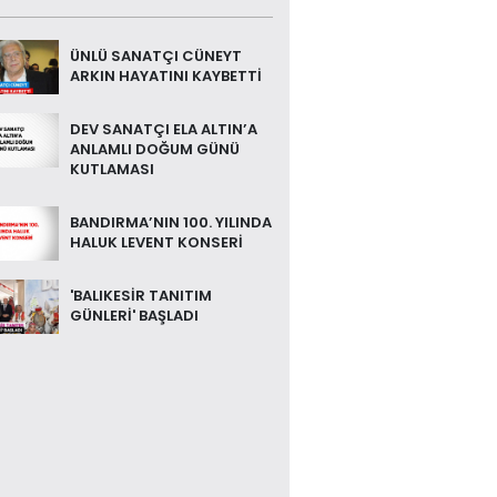
ÜNLÜ SANATÇI CÜNEYT
ARKIN HAYATINI KAYBETTİ
DEV SANATÇI ELA ALTIN’A
ANLAMLI DOĞUM GÜNÜ
KUTLAMASI
BANDIRMA’NIN 100. YILINDA
HALUK LEVENT KONSERİ
'BALIKESİR TANITIM
GÜNLERİ' BAŞLADI