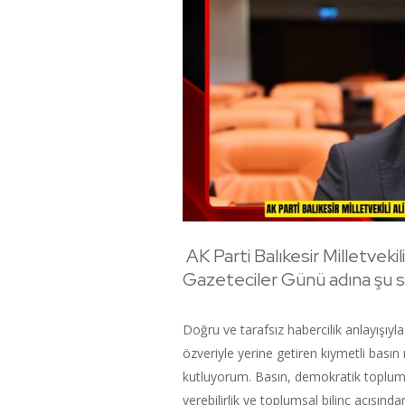
AK Parti Balıkesir Milletvek
Gazeteciler Günü adına şu sö
Doğru ve tarafsız habercilik anlayışıyl
özveriyle yerine getiren kıymetli bası
kutluyorum. Basın, demokratik toplumla
verebilirlik ve toplumsal bilinç açısınd