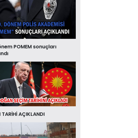
önem POMEM sonuçları
andı
 TARİHİ AÇIKLANDI