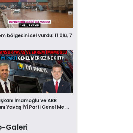
 bölgesini sel vurdu: 11 ölü, 7
aşkanı İmamoğlu ve ABB
ı Yavaş İYİ Parti Genel Me ...
o-Galeri