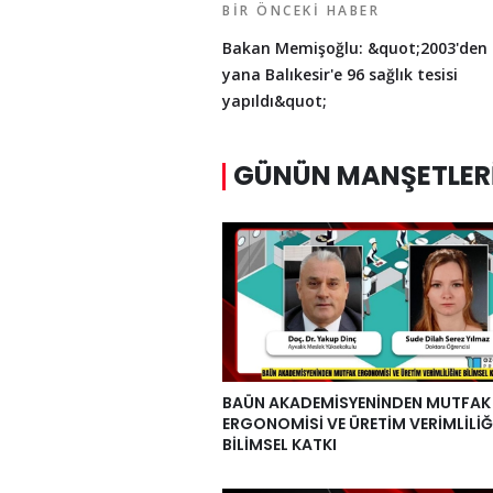
BIR ÖNCEKI HABER
Bakan Memişoğlu: &quot;2003'den
yana Balıkesir'e 96 sağlık tesisi
yapıldı&quot;
GÜNÜN MANŞETLER
BAÜN AKADEMİSYENİNDEN MUTFAK
ERGONOMİSİ VE ÜRETİM VERİMLİLİĞ
BİLİMSEL KATKI