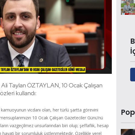
B
İ
ili Ali Taylan ÖZTAYLAN, 10 Ocak Çalışan
zleri kullandı:
a kamuoyunun vicdanı olan, her türlü şartta görevini
Pop
n mensuplarımızın 10 Ocak Çalışan Gazeteciler Günü’nü
rın vazgeçilmez unsurlarından biri olup; şeffaflık, hesap
an hayati bir sorumluluk üstlenmektedir. Özellikle yerel