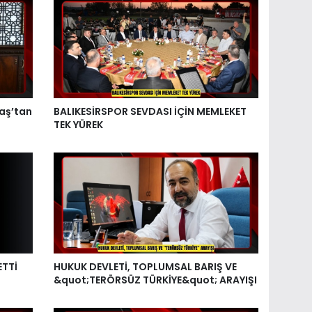
aş’tan
BALIKESİRSPOR SEVDASI İÇİN MEMLEKET
TEK YÜREK
ETTİ
HUKUK DEVLETİ, TOPLUMSAL BARIŞ VE
&quot;TERÖRSÜZ TÜRKİYE&quot; ARAYIŞI