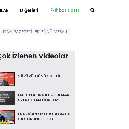
NLAR
Diğerleri
İhbar Hattı
ALIŞAN GAZETECİLER GÜNÜ MESAJI
Çok İzlenen Videolar
SÜPÜRÜLDÜNÜZ BİTTİ!
HALK PLAJINDA BOĞULMAK
ÜZERE OLAN ÖĞRETM ...
ERDOĞAN ÖZTÜRK AYVALIK
SU SORUNU İLE İLG ...