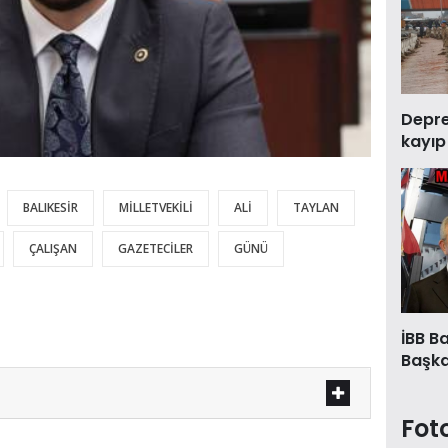
Deprem
kayıp
BALIKESİR
MİLLETVEKİLİ
ALİ
TAYLAN
ÇALIŞAN
GAZETECİLER
GÜNÜ
İBB B
Başkan
Fot