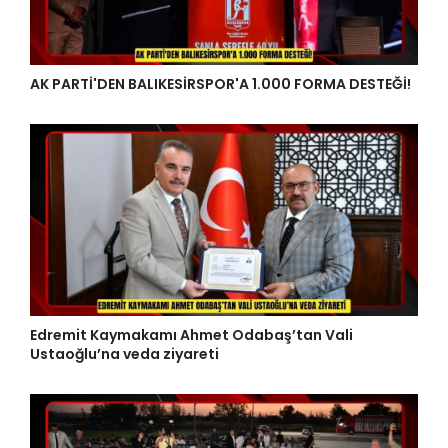
AK PARTİ'DEN BALIKESİRSPOR'A 1.000 FORMA DESTEĞİ!
Edremit Kaymakamı Ahmet Odabaş’tan Vali
Ustaoğlu’na veda ziyareti