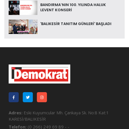
BANDIRMA’NIN 100. YILINDA HALUK
LEVENT KONSERİ
'BALIKESİR TANITIM GÜNLERİ' BAŞLADI
Adres:
Eski Kuyumcular Mh. Çankaya Sk. No:8 Kat:1
KARESİ/BALIKESİR
Telefon:
(0 266) 249 69 89 - -