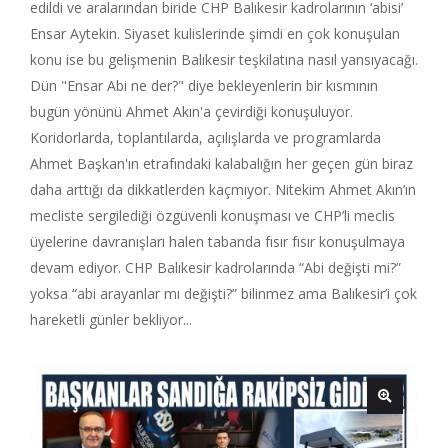
edildi ve aralarından biride CHP Balıkesir kadrolarının ‘abisi’
Ensar Aytekin. Siyaset kulislerinde şimdi en çok konuşulan
konu ise bu gelişmenin Balıkesir teşkilatına nasıl yansıyacağı.
Dün "Ensar Abi ne der?" diye bekleyenlerin bir kısmının
bugün yönünü Ahmet Akın'a çevirdiği konuşuluyor.
Koridorlarda, toplantılarda, açılışlarda ve programlarda
Ahmet Başkan'ın etrafındaki kalabalığın her geçen gün biraz
daha arttığı da dikkatlerden kaçmıyor. Nitekim Ahmet Akın’ın
mecliste sergilediği özgüvenli konuşması ve CHP’li meclis
üyelerine davranışları halen tabanda fısır fısır konuşulmaya
devam ediyor. CHP Balıkesir kadrolarında “Abi değişti mi?”
yoksa “abi arayanlar mı değişti?” bilinmez ama Balıkesir’i çok
hareketli günler bekliyor...