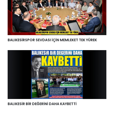
BALIKESİRSPOR SEVDASI İÇİN MEMLEKET TEK YÜREK
BALIKESİR BİR DEĞERİNİ DAHA KAYBETTİ