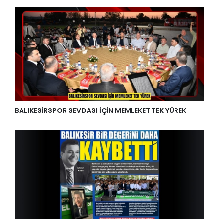
BALIKESİRSPOR SEVDASI İÇİN MEMLEKET TEK YÜREK