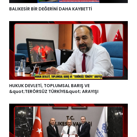
BALIKESİR BİR DEĞERİNİ DAHA KAYBETTİ
HUKUK DEVLETİ, TOPLUMSAL BARIŞ VE
&quot;TERÖRSÜZ TÜRKİYE&quot; ARAYIŞI