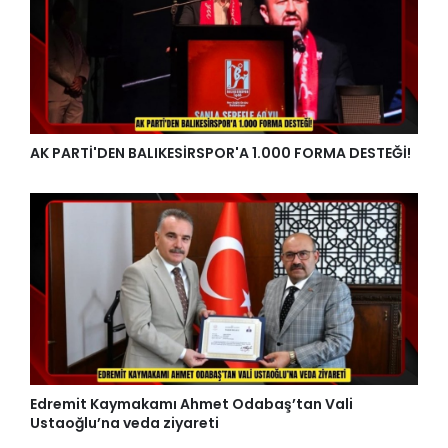
AK PARTİ'DEN BALIKESİRSPOR'A 1.000 FORMA DESTEĞİ!
Edremit Kaymakamı Ahmet Odabaş’tan Vali
Ustaoğlu’na veda ziyareti