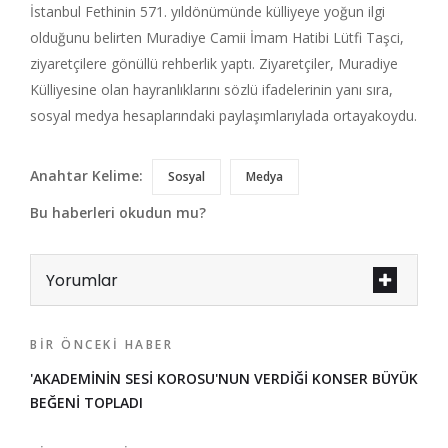
İstanbul Fethinin 571. yıldönümünde külliyeye yoğun ilgi
olduğunu belirten Muradiye Camii İmam Hatibi Lütfi Taşci,
ziyaretçilere gönüllü rehberlik yaptı. Ziyaretçiler, Muradiye
Külliyesine olan hayranlıklarını sözlü ifadelerinin yanı sıra,
sosyal medya hesaplarındaki paylaşımlarıylada ortayakoydu.
Anahtar Kelime:
Sosyal
Medya
Bu haberleri okudun mu?
Yorumlar
BIR ÖNCEKI HABER
'AKADEMİNİN SESİ KOROSU'NUN VERDİĞİ KONSER BÜYÜK
BEĞENİ TOPLADI