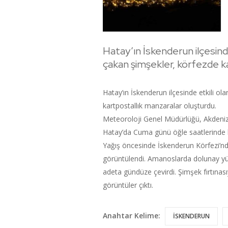
Hatay’ın İskenderun ilçesinde 
çakan şimşekler, körfezde k
Hatay’ın İskenderun ilçesinde etkili ola
kartpostallık manzaralar oluşturdu.
Meteoroloji Genel Müdürlüğü, Akdeniz’
Hatay’da Cuma günü öğle saatlerinde ba
Yağış öncesinde İskenderun Körfezi’nde
görüntülendi. Amanoslarda dolunay yük
adeta gündüze çevirdi. Şimşek fırtınası
görüntüler çıktı.
Anahtar Kelime:
İSKENDERUN