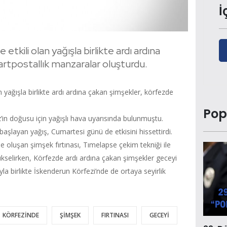
İ
etkili olan yağışla birlikte ardı ardına
artpostallık manzaralar oluşturdu.
n yağışla birlikte ardı ardına çakan şimşekler, körfezde
Pop
in doğusu için yağışlı hava uyarısında bulunmuştu.
şlayan yağış, Cumartesi günü de etkisini hissettirdi.
 oluşan şimşek fırtınası, Tımelapse çekim tekniği ile
selirken, Körfezde ardı ardına çakan şimşekler geceyi
yla birlikte İskenderun Körfezi’nde de ortaya seyirlik
KÖRFEZİNDE
ŞİMŞEK
FIRTINASI
GECEYİ