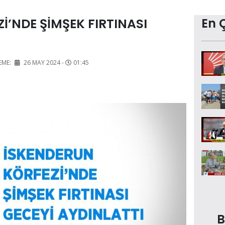
İ’NDE ŞİMŞEK FIRTINASI
En 
EME:
26 MAY 2024 -
01:45
B