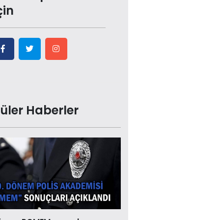
çin
üler Haberler