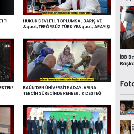
ETTİ
HUKUK DEVLETİ, TOPLUMSAL BARIŞ VE
&quot;TERÖRSÜZ TÜRKİYE&quot; ARAYIŞI
İBB B
Başkan
Fot
ESTEK!
BAÜN’DEN ÜNİVERSİTE ADAYLARINA
TERCİH SÜRECİNDE REHBERLİK DESTEĞİ