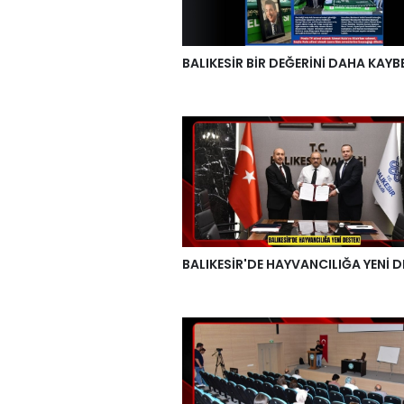
BALIKESİR BİR DEĞERİNİ DAHA KAYB
BALIKESİR'DE HAYVANCILIĞA YENİ D