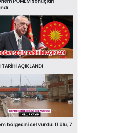
önem POMEM sonuçları
andı
 TARİHİ AÇIKLANDI
 bölgesini sel vurdu: 11 ölü, 7