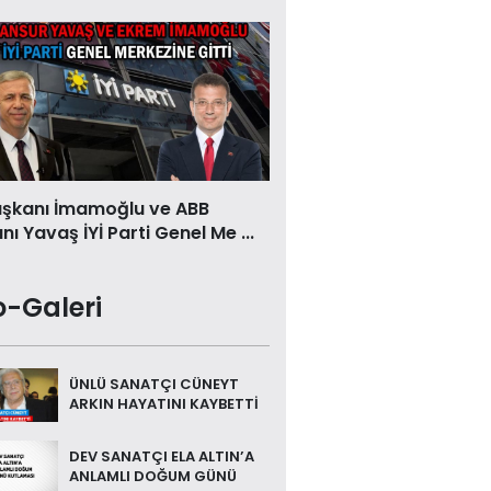
aşkanı İmamoğlu ve ABB
ı Yavaş İYİ Parti Genel Me ...
o-Galeri
ÜNLÜ SANATÇI CÜNEYT
ARKIN HAYATINI KAYBETTİ
DEV SANATÇI ELA ALTIN’A
ANLAMLI DOĞUM GÜNÜ