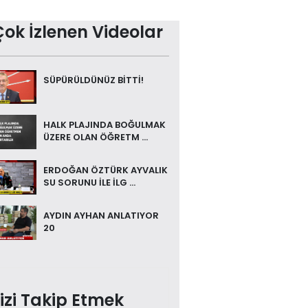
Çok İzlenen Videolar
SÜPÜRÜLDÜNÜZ BİTTİ!
HALK PLAJINDA BOĞULMAK
ÜZERE OLAN ÖĞRETM ...
ERDOĞAN ÖZTÜRK AYVALIK
SU SORUNU İLE İLG ...
AYDIN AYHAN ANLATIYOR
20
izi Takip Etmek