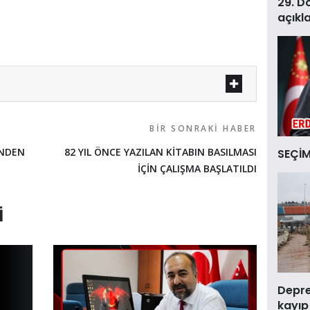
29. D
açıkl
BIR SONRAKI HABER
İNDEN
82 YIL ÖNCE YAZILAN KİTABIN BASILMASI
SEÇİM
İÇİN ÇALIŞMA BAŞLATILDI
I
Deprem
kayıp