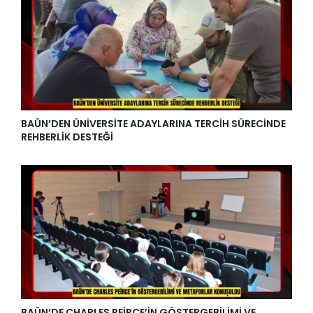
BAÜN’DEN ÜNİVERSİTE ADAYLARINA TERCİH SÜRECİNDE
REHBERLİK DESTEĞİ
BAÜN’DE CHARLES PEİRCE’İN GÖSTERGEBİLİMİ VE