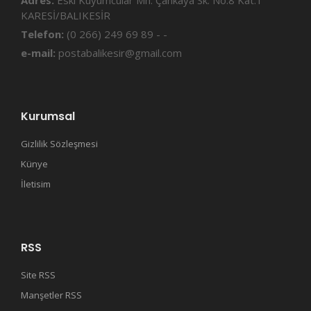
Adres:
Eski Kuyumcular Mh. Çankaya Sk. No:8 Kat:1
KARESİ/BALIKESİR
Telefon:
(0 266) 249 69 89 - -
e-mail:
postabalikesir@gmail.com
Kurumsal
Gizlilik Sözleşmesi
Künye
İletisim
RSS
Site RSS
Manşetler RSS