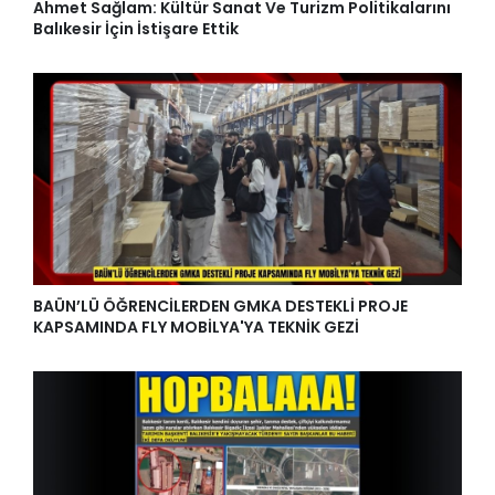
Ahmet Sağlam: Kültür Sanat Ve Turizm Politikalarını
Balıkesir İçin İstişare Ettik
BAÜN’LÜ ÖĞRENCİLERDEN GMKA DESTEKLİ PROJE
KAPSAMINDA FLY MOBİLYA'YA TEKNİK GEZİ