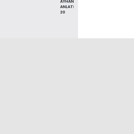
AYHAN
ANLATIYOR
20
izi Takip Etmek
çin
üler Haberler