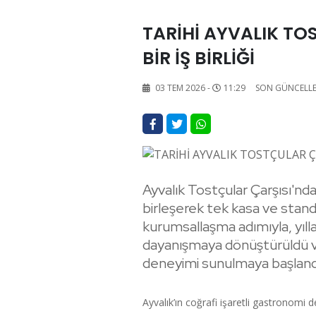
TARİHİ AYVALIK TO
BİR İŞ BİRLİĞİ
03 TEM 2026 -
11:29
SON GÜNCELL
Ayvalık Tostçular Çarşısı'ndaki
birleşerek tek kasa ve stand
kurumsallaşma adımıyla, yılla
dayanışmaya dönüştürüldü ve
deneyimi sunulmaya başland
Ayvalık’ın coğrafi işaretli gastronomi 