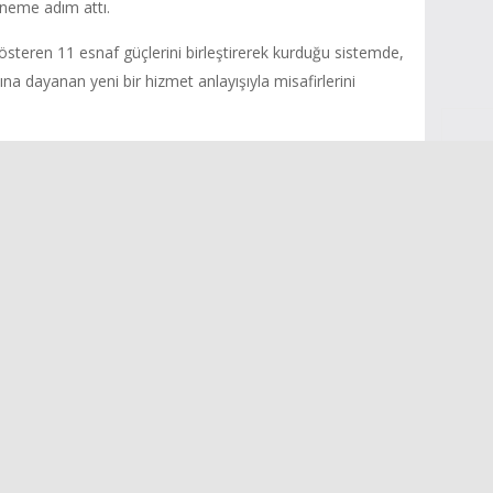
döneme adım attı.
gösteren 11 esnaf güçlerini birleştirerek kurduğu sistemde,
 dayanan yeni bir hizmet anlayışıyla misafirlerini
B
et kalitesinin yükseltilmesi hem de Ayvalık Tostu
lü şekilde temsil edilmesi hedefleniyor. Çarşının yeni
İ
n Ayvalık Belediye Başkanı Mesut Ergin, “Esnafımızın
imin kentimize ve tüm işletmecilerimize hayırlı olmasını
erlerini birlikte büyütmeye devam edeceğimize inanıyorum”
Pop