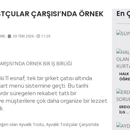
STÇULAR ÇARŞISI’NDA ÖRNEK
En 
EME:
03 TEM 2026 -
11:29
HALK
 11 esnaf, tek bir şirket çatısı altında
ÖĞRET
art menü sistemine geçti. Bu tarihi
rdır süregelen rekabet tatlı bir
 müşterilere çok daha organize bir lezzet
ERDO
ı.
İLG ...
değeri olan Ayvalık Tostu, Ayvalık Tostçular Çarşısı’nda