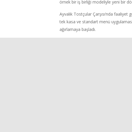
örnek bir iş birliği modeliyle yeni bir 
Ayvalık Tostçular Çarşısı’nda faaliyet 
tek kasa ve standart menü uygulamasına
ağırlamaya başladı.
Bu yeni yapılanmayla birlikte hem hizm
markasının ortak bir anlayışla daha güç
yüzüyle gerçekleştirilen açılışa katıla
dayanışmasını esas alan bu örnek giriş
diliyor, Ayvalık’ımızın gastronomi değ
dedi.
Haber: Ayvalık Belediyesi