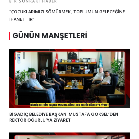
BIR SONRAKI HABER
“ÇOCUKLARIMIZI SÖMÜRMEK, TOPLUMUN GELECEĞİNE
İHANETTİR”
GÜNÜN MANŞETLERI
BİGADİÇ BELEDİYE BAŞKANI MUSTAFA GÖKSEL’DEN
REKTÖR OĞURLU’YA ZİYARET