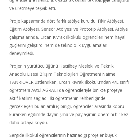
öğrencilerine mentörlük yaparak onları teknolojiyle tanıştırdı
ve üretmeye teşvik etti.
Proje kapsamında dört farklı atölye kuruldu: Fikir Atölyesi,
Eğitim Atölyesi, Sensör Atölyesi ve Prototip Atölyesi. Atölye
çalışmalarında, Ercan Kıvrak İlkokulu öğrencileri hem hayal
güçlerini geliştirdi hem de teknolojik uygulamaları
deneyimledi.
Projenin yürütücülüğünü Hacıilbey Mesleki ve Teknik
Anadolu Lisesi Bilişim Teknolojileri Öğretmeni Naime
TANRIÖVER üstlenirken, Ercan Kıvrak İlkokulu'ndan 4/E sınıfı
öğretmeni Aytül AĞRALI da öğrencileriyle birlikte projeye
aktif katılım sağladı. İki öğretmenin rehberliğinde
gerçekleşen bu anlamlı iş birliği, öğrenciler arasında köprü
kurarken eğitimde dayanışma ve paylaşımın önemini bir kez
daha ortaya koydu.
Sergide ilkokul öğrencilerinin hazırladığı projeler büyük