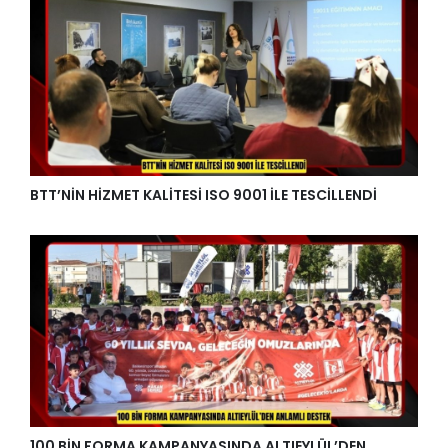
BTT’NİN HİZMET KALİTESİ ISO 9001 İLE TESCİLLENDİ
100 BİN FORMA KAMPANYASINDA ALTIEYLÜL’DEN