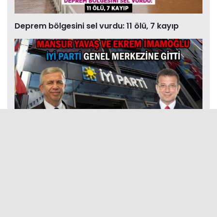
Deprem bölgesini sel vurdu: 11 ölü, 7 kayıp
İBB Başkanı İmamoğlu ve ABB Başkanı Yavaş İYİ
Parti Genel Me ...
Foto-Galeri