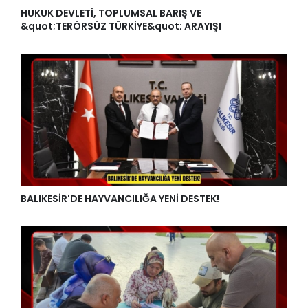
HUKUK DEVLETİ, TOPLUMSAL BARIŞ VE
&quot;TERÖRSÜZ TÜRKİYE&quot; ARAYIŞI
BALIKESİR'DE HAYVANCILIĞA YENİ DESTEK!