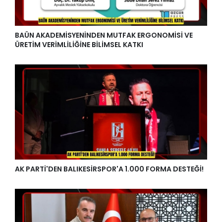
BAÜN AKADEMİSYENİNDEN MUTFAK ERGONOMİSİ VE
ÜRETİM VERİMLİLİĞİNE BİLİMSEL KATKI
AK PARTİ'DEN BALIKESİRSPOR'A 1.000 FORMA DESTEĞİ!