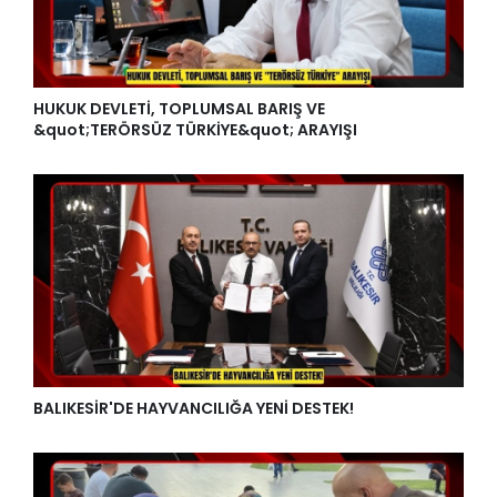
HUKUK DEVLETİ, TOPLUMSAL BARIŞ VE
&quot;TERÖRSÜZ TÜRKİYE&quot; ARAYIŞI
BALIKESİR'DE HAYVANCILIĞA YENİ DESTEK!