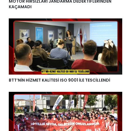
MOTOR HIRSIZLARI JANDARMA DEDEKTİFLERİNDEN
KAÇAMADI
BTT’NİN HİZMET KALİTESİ ISO 9001 İLE TESCİLLENDİ