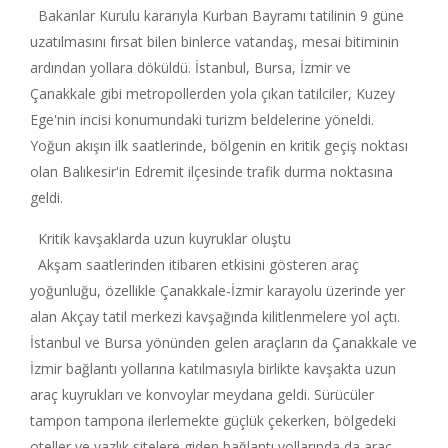
Bakanlar Kurulu kararıyla Kurban Bayramı tatilinin 9 güne
uzatılmasını fırsat bilen binlerce vatandaş, mesai bitiminin
ardından yollara döküldü. İstanbul, Bursa, İzmir ve
Çanakkale gibi metropollerden yola çıkan tatilciler, Kuzey
Ege'nin incisi konumundaki turizm beldelerine yöneldi.
Yoğun akışın ilk saatlerinde, bölgenin en kritik geçiş noktası
olan Balıkesir'in Edremit ilçesinde trafik durma noktasına
geldi.
Kritik kavşaklarda uzun kuyruklar oluştu
Akşam saatlerinden itibaren etkisini gösteren araç
yoğunluğu, özellikle Çanakkale-İzmir karayolu üzerinde yer
alan Akçay tatil merkezi kavşağında kilitlenmelere yol açtı.
İstanbul ve Bursa yönünden gelen araçların da Çanakkale ve
İzmir bağlantı yollarına katılmasıyla birlikte kavşakta uzun
araç kuyrukları ve konvoylar meydana geldi. Sürücüler
tampon tampona ilerlemekte güçlük çekerken, bölgedeki
oteller ve yazlık sitelere giden bağlantı yollarında da araç