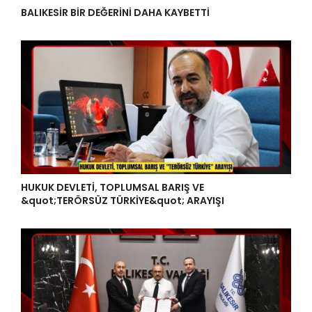
BALIKESİR BİR DEĞERİNİ DAHA KAYBETTİ
HUKUK DEVLETİ, TOPLUMSAL BARIŞ VE
&quot;TERÖRSÜZ TÜRKİYE&quot; ARAYIŞI