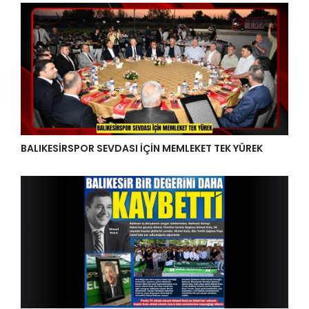
BALIKESİRSPOR SEVDASI İÇİN MEMLEKET TEK YÜREK