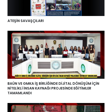
ATEŞİN SAVAŞÇILARI
BAÜN VE GMKA İŞ BİRLİĞİNDE DİJİTAL DÖNÜŞÜM İÇİN
NİTELİKLİ İNSAN KAYNAĞI PROJESİNDE EĞİTİMLER
TAMAMLANDI