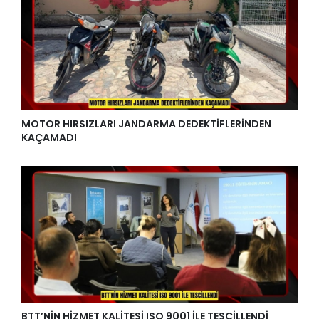
MOTOR HIRSIZLARI JANDARMA DEDEKTİFLERİNDEN
KAÇAMADI
BTT’NİN HİZMET KALİTESİ ISO 9001 İLE TESCİLLENDİ