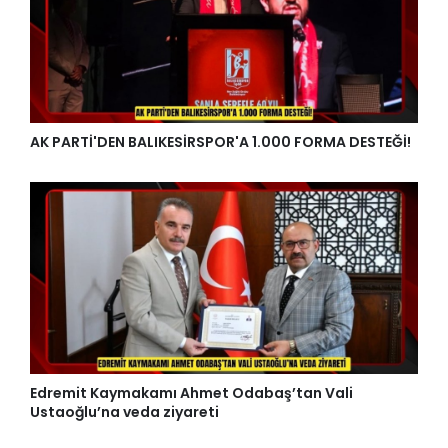
AK PARTİ'DEN BALIKESİRSPOR'A 1.000 FORMA DESTEĞİ!
Edremit Kaymakamı Ahmet Odabaş’tan Vali
Ustaoğlu’na veda ziyareti