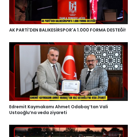
AK PARTİ'DEN BALIKESİRSPOR'A 1.000 FORMA DESTEĞİ!
Edremit Kaymakamı Ahmet Odabaş’tan Vali
Ustaoğlu’na veda ziyareti