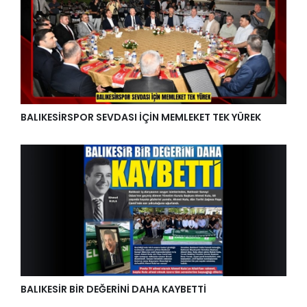
BALIKESİRSPOR SEVDASI İÇİN MEMLEKET TEK YÜREK
BALIKESİR BİR DEĞERİNİ DAHA KAYBETTİ