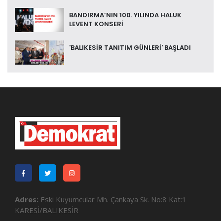
BANDIRMA’NIN 100. YILINDA HALUK
LEVENT KONSERİ
'BALIKESİR TANITIM GÜNLERİ' BAŞLADI
Adres:
Eski Kuyumcular Mh. Çankaya Sk. No:8 Kat:1
KARESİ/BALIKESİR