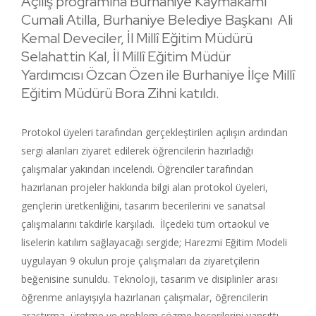
Açılış programına Burhaniye Kaymakamı
Cumali Atilla, Burhaniye Belediye Başkanı Ali
Kemal Deveciler, İl Millî Eğitim Müdürü
Selahattin Kal, İl Millî Eğitim Müdür
Yardımcısı Özcan Özen ile Burhaniye İlçe Millî
Eğitim Müdürü Bora Zihni katıldı.
Protokol üyeleri tarafından gerçekleştirilen açılışın ardından
sergi alanları ziyaret edilerek öğrencilerin hazırladığı
çalışmalar yakından incelendi. Öğrenciler tarafından
hazırlanan projeler hakkında bilgi alan protokol üyeleri,
gençlerin üretkenliğini, tasarım becerilerini ve sanatsal
çalışmalarını takdirle karşıladı. İlçedeki tüm ortaokul ve
liselerin katılım sağlayacağı sergide; Harezmi Eğitim Modeli
uygulayan 9 okulun proje çalışmaları da ziyaretçilerin
beğenisine sunuldu. Teknoloji, tasarım ve disiplinler arası
öğrenme anlayışıyla hazırlanan çalışmalar, öğrencilerin
araştırma, üretme ve problem çözme becerilerini yansıttı.