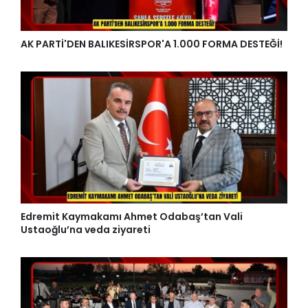
AK PARTİ'DEN BALIKESİRSPOR'A 1.000 FORMA DESTEĞİ!
Edremit Kaymakamı Ahmet Odabaş’tan Vali
Ustaoğlu’na veda ziyareti