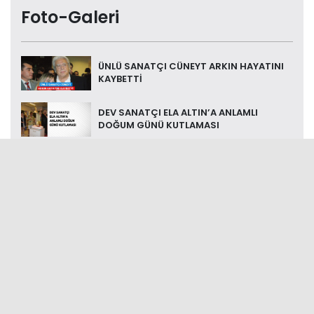
Foto-Galeri
ÜNLÜ SANATÇI CÜNEYT ARKIN HAYATINI
KAYBETTİ
DEV SANATÇI ELA ALTIN’A ANLAMLI
DOĞUM GÜNÜ KUTLAMASI
BANDIRMA’NIN 100. YILINDA HALUK
LEVENT KONSERİ
'BALIKESİR TANITIM GÜNLERİ' BAŞLADI