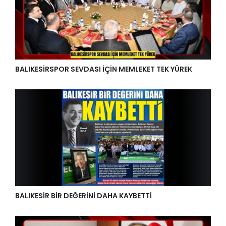
BALIKESİRSPOR SEVDASI İÇİN MEMLEKET TEK YÜREK
BALIKESİR BİR DEĞERİNİ DAHA KAYBETTİ