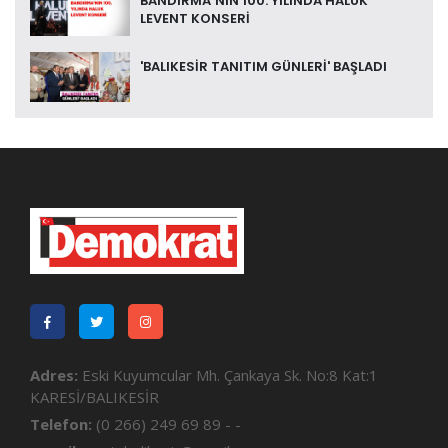
BANDIRMA’NIN 100. YILINDA HALUK
LEVENT KONSERİ
'BALIKESİR TANITIM GÜNLERİ' BAŞLADI
Adres:
Eski Kuyumcular Mh. Çankaya Sk. No:8 Kat:1
KARESİ/BALIKESİR
Telefon:
(0 266) 249 69 89 - -