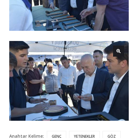
Anahtar Kelime:
GENÇ
YETENEKLER
GÖZ