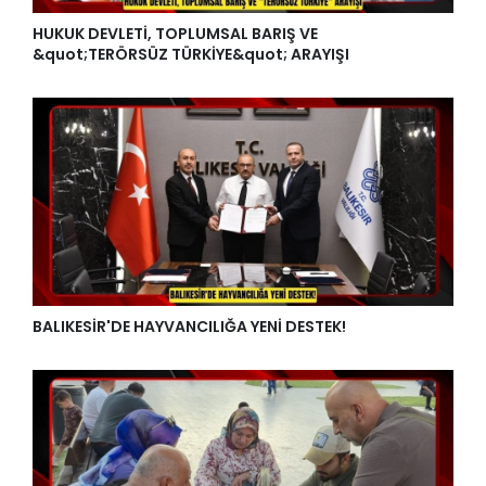
HUKUK DEVLETİ, TOPLUMSAL BARIŞ VE
&quot;TERÖRSÜZ TÜRKİYE&quot; ARAYIŞI
BALIKESİR'DE HAYVANCILIĞA YENİ DESTEK!