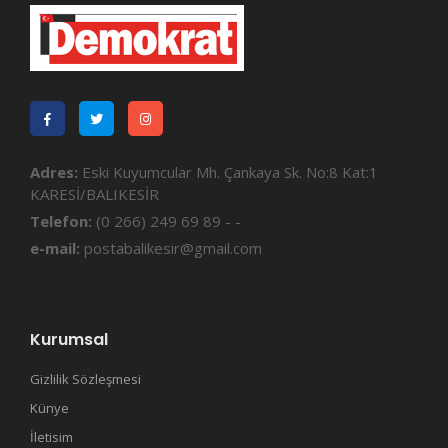
Adres:
Eski Kuyumcular Mh. Çankaya Sk. No:8 Kat:1
KARESİ/BALIKESİR
Telefon:
(0 266) 249 69 89 - -
e-mail:
postabalikesir@gmail.com
Kurumsal
Gizlilik Sözleşmesi
Künye
İletisim