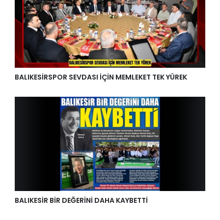
BALIKESİRSPOR SEVDASI İÇİN MEMLEKET TEK YÜREK
BALIKESİR BİR DEĞERİNİ DAHA KAYBETTİ