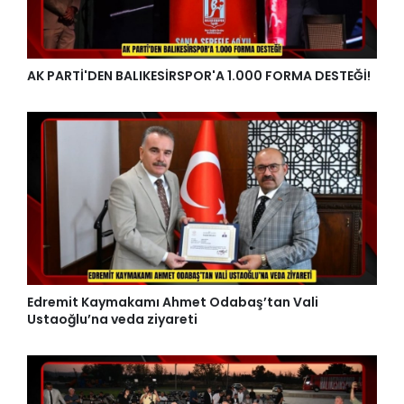
AK PARTİ'DEN BALIKESİRSPOR'A 1.000 FORMA DESTEĞİ!
Edremit Kaymakamı Ahmet Odabaş’tan Vali
Ustaoğlu’na veda ziyareti