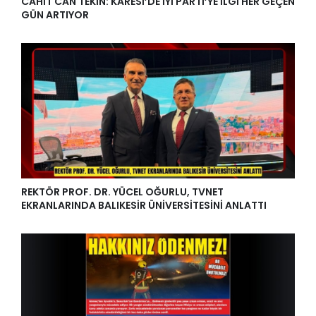
CAHİT CAN TEKİN: KARESİ’DE İYİ PARTİ’YE İLGİ HER GEÇEN
GÜN ARTIYOR
REKTÖR PROF. DR. YÜCEL OĞURLU, TVNET
EKRANLARINDA BALIKESİR ÜNİVERSİTESİNİ ANLATTI