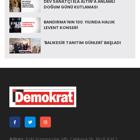
DEV SANATÇI ELA ALTIN’A ANLAMLI
DOĞUM GÜNÜ KUTLAMASI
BANDIRMA’NIN 100. YILINDA HALUK
LEVENT KONSERİ
'BALIKESİR TANITIM GÜNLERİ' BAŞLADI
Adres:
Eski Kuyumcular Mh. Çankaya Sk. No:8 Kat:1