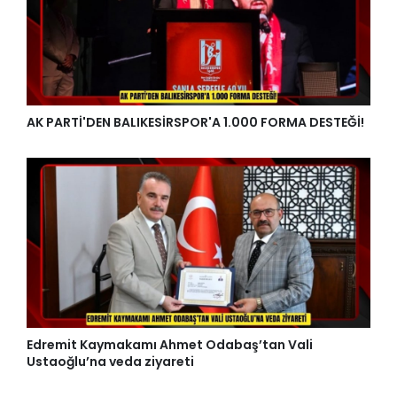
AK PARTİ'DEN BALIKESİRSPOR'A 1.000 FORMA DESTEĞİ!
Edremit Kaymakamı Ahmet Odabaş’tan Vali
Ustaoğlu’na veda ziyareti