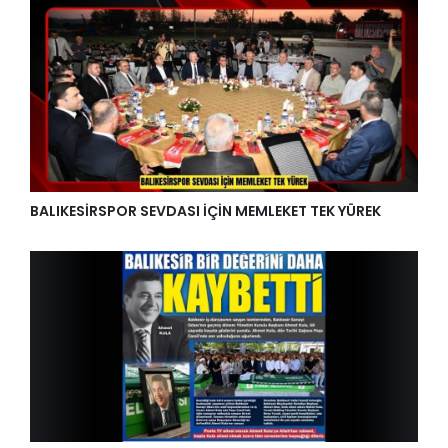
BALIKESİRSPOR SEVDASI İÇİN MEMLEKET TEK YÜREK