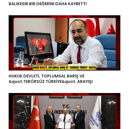
BALIKESİR BİR DEĞERİNİ DAHA KAYBETTİ
HUKUK DEVLETİ, TOPLUMSAL BARIŞ VE
&quot;TERÖRSÜZ TÜRKİYE&quot; ARAYIŞI