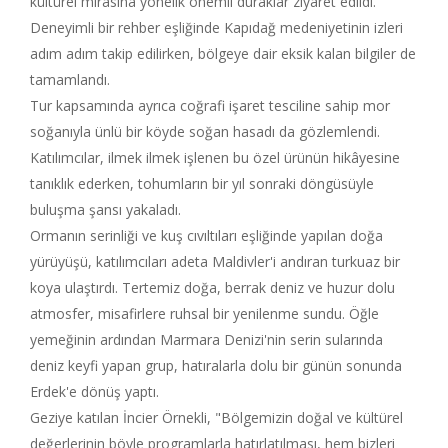
kültürel mirasına yönelik önemli duraklar ziyaret edildi.
Deneyimli bir rehber eşliğinde Kapıdağ medeniyetinin izleri
adım adım takip edilirken, bölgeye dair eksik kalan bilgiler de
tamamlandı.
Tur kapsamında ayrıca coğrafi işaret tesciline sahip mor
soğanıyla ünlü bir köyde soğan hasadı da gözlemlendi.
Katılımcılar, ilmek ilmek işlenen bu özel ürünün hikâyesine
tanıklık ederken, tohumların bir yıl sonraki döngüsüyle
buluşma şansı yakaladı.
Ormanın serinliği ve kuş cıvıltıları eşliğinde yapılan doğa
yürüyüşü, katılımcıları adeta Maldivler'i andıran turkuaz bir
koya ulaştırdı. Tertemiz doğa, berrak deniz ve huzur dolu
atmosfer, misafirlere ruhsal bir yenilenme sundu. Öğle
yemeğinin ardından Marmara Denizi'nin serin sularında
deniz keyfi yapan grup, hatıralarla dolu bir günün sonunda
Erdek'e dönüş yaptı.
Geziye katılan İncier Örnekli, "Bölgemizin doğal ve kültürel
değerlerinin böyle programlarla hatırlatılması, hem bizleri