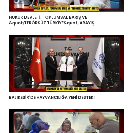
HUKUK DEVLETİ, TOPLUMSAL BARIŞ VE
&quot;TERÖRSÜZ TÜRKİYE&quot; ARAYIŞI
BALIKESİR'DE HAYVANCILIĞA YENİ DESTEK!