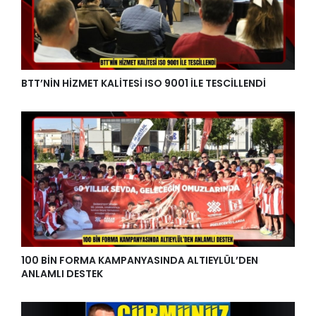
BTT’NİN HİZMET KALİTESİ ISO 9001 İLE TESCİLLENDİ
100 BİN FORMA KAMPANYASINDA ALTIEYLÜL’DEN
ANLAMLI DESTEK