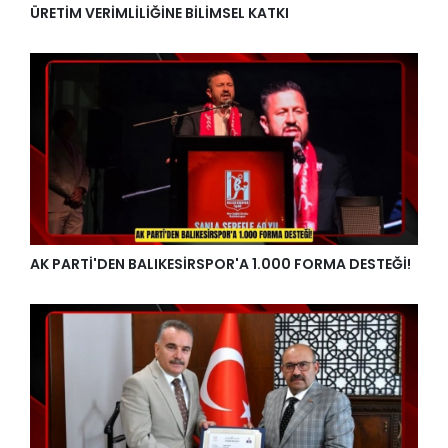
ÜRETİM VERİMLİLİĞİNE BİLİMSEL KATKI
AK PARTİ'DEN BALIKESİRSPOR'A 1.000 FORMA DESTEĞİ!