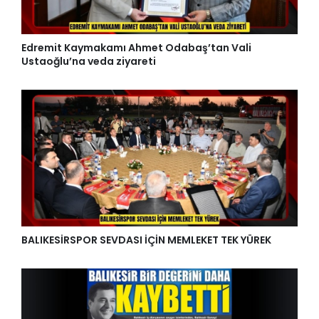
Edremit Kaymakamı Ahmet Odabaş’tan Vali
Ustaoğlu’na veda ziyareti
BALIKESİRSPOR SEVDASI İÇİN MEMLEKET TEK YÜREK