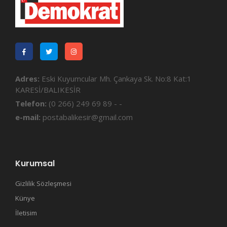
Adres:
Eski Kuyumcular Mh. Çankaya Sk. No:8 Kat:1
KARESİ/BALIKESİR
Telefon:
(0 266) 249 69 89 - -
e-mail:
postabalikesir@gmail.com
Kurumsal
Gizlilik Sözleşmesi
Künye
İletisim