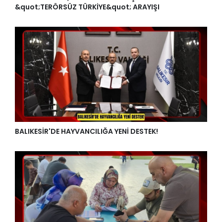
&quot;TERÖRSÜZ TÜRKİYE&quot; ARAYIŞI
BALIKESİR'DE HAYVANCILIĞA YENİ DESTEK!