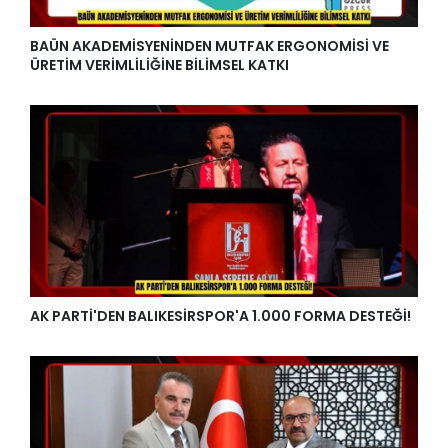
BAÜN AKADEMİSYENİNDEN MUTFAK ERGONOMİSİ VE
ÜRETİM VERİMLİLİĞİNE BİLİMSEL KATKI
AK PARTİ'DEN BALIKESİRSPOR'A 1.000 FORMA DESTEĞİ!