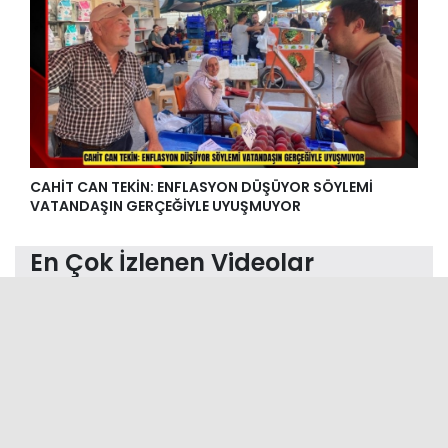
CAHİT CAN TEKİN: ENFLASYON DÜŞÜYOR SÖYLEMİ
VATANDAŞIN GERÇEĞİYLE UYUŞMUYOR
En Çok İzlenen Videolar
SÜPÜRÜLDÜNÜZ BİTTİ!
HALK PLAJINDA BOĞULMAK ÜZERE OLAN
ÖĞRETM ...