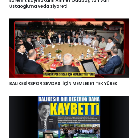
Edremit Kaymakamı Ahmet Odabaş’tan Vali
Ustaoğlu’na veda ziyareti
BALIKESİRSPOR SEVDASI İÇİN MEMLEKET TEK YÜREK