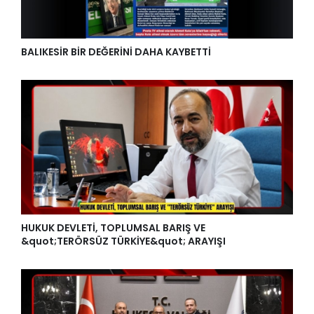
BALIKESİR BİR DEĞERİNİ DAHA KAYBETTİ
HUKUK DEVLETİ, TOPLUMSAL BARIŞ VE
&quot;TERÖRSÜZ TÜRKİYE&quot; ARAYIŞI