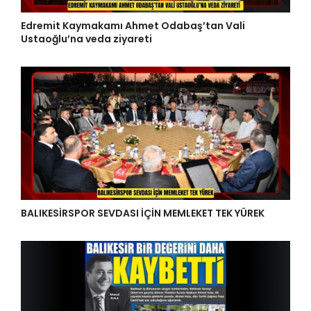
Edremit Kaymakamı Ahmet Odabaş’tan Vali
Ustaoğlu’na veda ziyareti
BALIKESİRSPOR SEVDASI İÇİN MEMLEKET TEK YÜREK