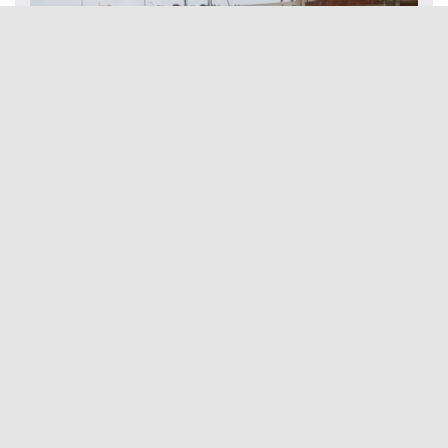
Deprem bölgesini sel vurdu: 11 ölü, 7 kayıp
İBB Başkanı İmamoğlu ve ABB Başkanı Yavaş İYİ
Parti Genel Me ...