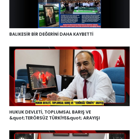
BALIKESİR BİR DEĞERİNİ DAHA KAYBETTİ
HUKUK DEVLETİ, TOPLUMSAL BARIŞ VE
&quot;TERÖRSÜZ TÜRKİYE&quot; ARAYIŞI