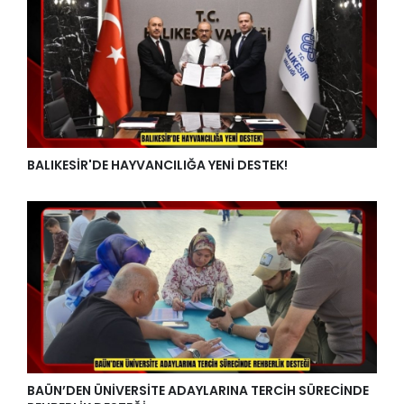
BALIKESİR'DE HAYVANCILIĞA YENİ DESTEK!
BAÜN’DEN ÜNİVERSİTE ADAYLARINA TERCİH SÜRECİNDE