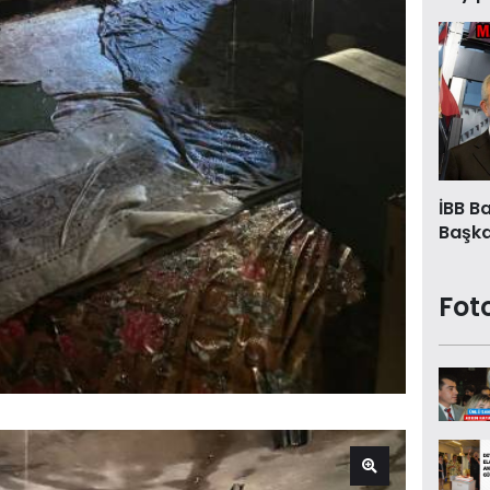
İBB B
Başkan
Fot