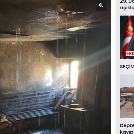
29. D
açıkl
SEÇİM
Deprem
kayıp