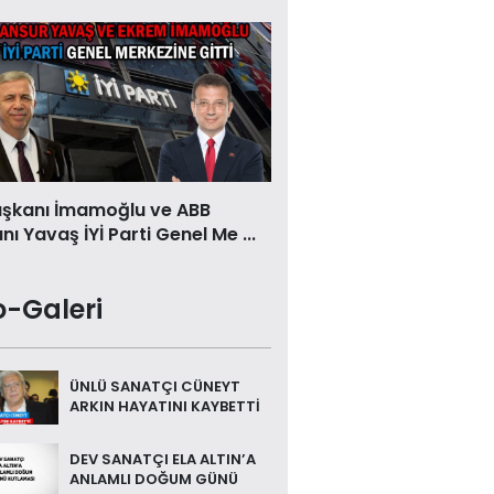
aşkanı İmamoğlu ve ABB
ı Yavaş İYİ Parti Genel Me ...
o-Galeri
ÜNLÜ SANATÇI CÜNEYT
ARKIN HAYATINI KAYBETTİ
DEV SANATÇI ELA ALTIN’A
ANLAMLI DOĞUM GÜNÜ