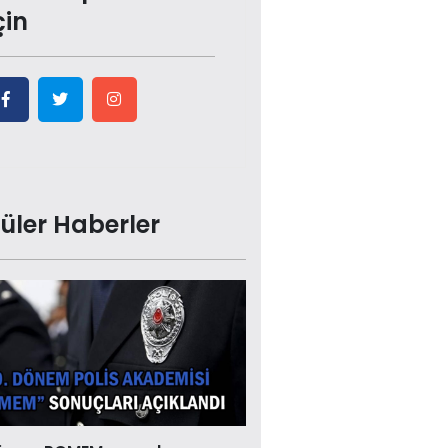
çin
üler Haberler