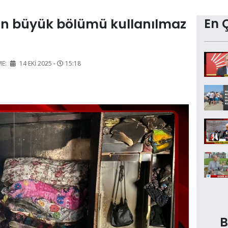
in büyük bölümü kullanılmaz
En 
ME:
14 EKI 2025 -
15:18
B