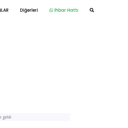
NLAR
Diğerleri
İhbar Hattı
 geldi