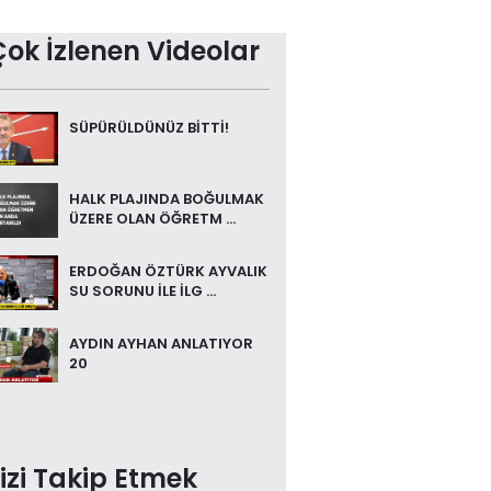
Çok İzlenen Videolar
SÜPÜRÜLDÜNÜZ BİTTİ!
HALK PLAJINDA BOĞULMAK
ÜZERE OLAN ÖĞRETM ...
ERDOĞAN ÖZTÜRK AYVALIK
SU SORUNU İLE İLG ...
AYDIN AYHAN ANLATIYOR
20
izi Takip Etmek