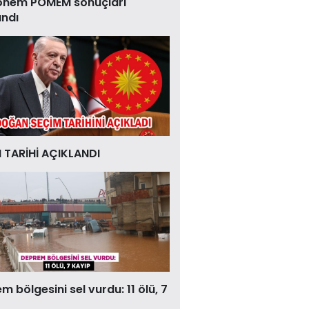
önem POMEM sonuçları
andı
 TARİHİ AÇIKLANDI
 bölgesini sel vurdu: 11 ölü, 7