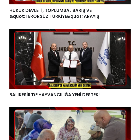
HUKUK DEVLETİ, TOPLUMSAL BARIŞ VE
&quot;TERÖRSÜZ TÜRKİYE&quot; ARAYIŞI
BALIKESİR'DE HAYVANCILIĞA YENİ DESTEK!