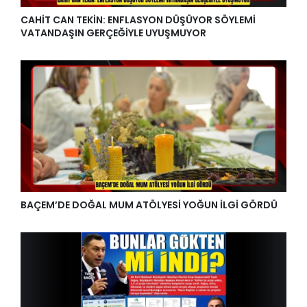
CAHİT CAN TEKİN: ENFLASYON DÜŞÜYOR SÖYLEMİ
VATANDAŞIN GERÇEĞİYLE UYUŞMUYOR
BAÇEM’DE DOĞAL MUM ATÖLYESİ YOĞUN İLGİ GÖRDÜ