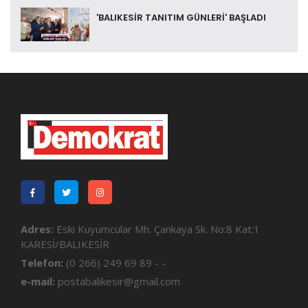
'BALIKESİR TANITIM GÜNLERİ' BAŞLADI
Adres:
Eski Kuyumcular Mh. Çankaya Sk. No:8 Kat:1
KARESİ/BALIKESİR
Telefon:
(0 266) 249 69 89 - -
e-mail:
postabalikesir@gmail.com