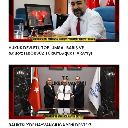
HUKUK DEVLETİ, TOPLUMSAL BARIŞ VE
&quot;TERÖRSÜZ TÜRKİYE&quot; ARAYIŞI
BALIKESİR'DE HAYVANCILIĞA YENİ DESTEK!