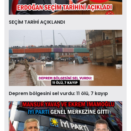
SEÇİM TARİHİ AÇIKLANDI
Deprem bölgesini sel vurdu: 11 ölü, 7 kayıp