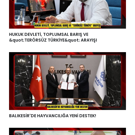
HUKUK DEVLETİ, TOPLUMSAL BARIŞ VE
&quot;TERÖRSÜZ TÜRKİYE&quot; ARAYIŞI
BALIKESİR'DE HAYVANCILIĞA YENİ DESTEK!