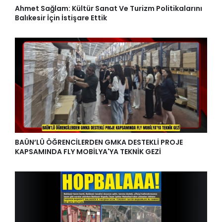
Ahmet Sağlam: Kültür Sanat Ve Turizm Politikalarını
Balıkesir İçin İstişare Ettik
BAÜN’LÜ ÖĞRENCİLERDEN GMKA DESTEKLİ PROJE
KAPSAMINDA FLY MOBİLYA'YA TEKNİK GEZİ