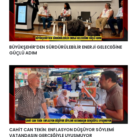
BÜYÜKŞEHİR’DEN SÜRDÜRÜLEBİLİR ENERJİ GELECEĞİNE
GÜÇLÜ ADIM
CAHİT CAN TEKİN: ENFLASYON DÜŞÜYOR SÖYLEMİ
VATANDAŞIN GERÇEĞİYLE UYUŞMUYOR