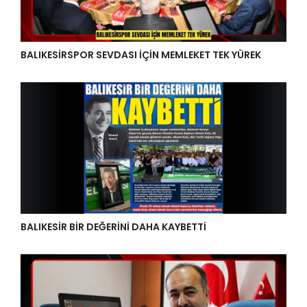
BALIKESİRSPOR SEVDASI İÇİN MEMLEKET TEK YÜREK
BALIKESİR BİR DEĞERİNİ DAHA KAYBETTİ