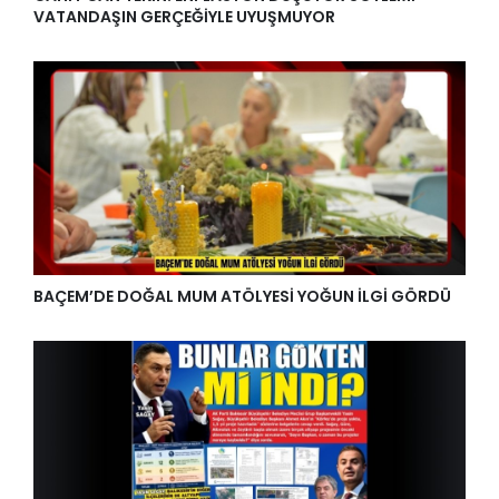
VATANDAŞIN GERÇEĞİYLE UYUŞMUYOR
BAÇEM’DE DOĞAL MUM ATÖLYESİ YOĞUN İLGİ GÖRDÜ