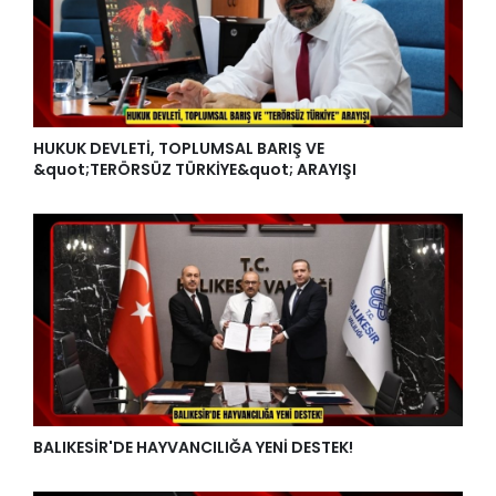
HUKUK DEVLETİ, TOPLUMSAL BARIŞ VE
&quot;TERÖRSÜZ TÜRKİYE&quot; ARAYIŞI
BALIKESİR'DE HAYVANCILIĞA YENİ DESTEK!