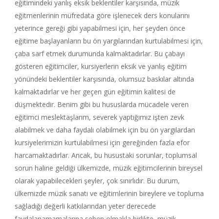
eğitimindeki yanlış eksik beklentiler karşısında, müzik
eğitmenlerinin müfredata göre işlenecek ders konularını
yeterince gereği gibi yapabilmesi için, her şeyden önce
eğitime başlayanların bu ön yargılarından kurtulabilmesi için,
çaba sarf etmek durumunda kalmaktadırlar. Bu çabayı
gösteren eğitimciler, kursiyerlerin eksik ve yanlış eğitim
yönündeki beklentiler karşısında, olumsuz baskılar altında
kalmaktadırlar ve her geçen gün eğitimin kalitesi de
düşmektedir. Benim gibi bu hususlarda mücadele veren
eğitimci meslektaşlarım, severek yaptığımız işten zevk
alabilmek ve daha faydalı olabilmek için bu ön yargılardan
kursiyelerimizin kurtulabilmesi için gereğinden fazla efor
harcamaktadırlar. Ancak, bu husustaki sorunlar, toplumsal
sorun haline geldiği ülkemizde, müzik eğitimcilerinin bireysel
olarak yapabilecekleri şeyler, çok sınırlıdır. Bu durum,
ülkemizde müzik sanatı ve eğitimlerinin bireylere ve topluma
sağladığı değerli katkılarından yeter derecede
faydalanamamalarına sebep olmakla birlikte, müzik