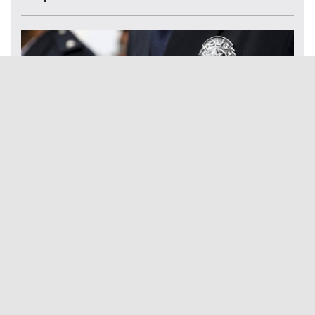
29. Dönem POMEM sonuçları açıklandı