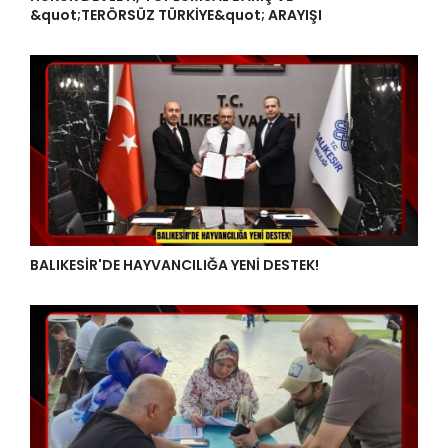
&quot;TERÖRSÜZ TÜRKİYE&quot; ARAYIŞI
BALIKESİR'DE HAYVANCILIĞA YENİ DESTEK!