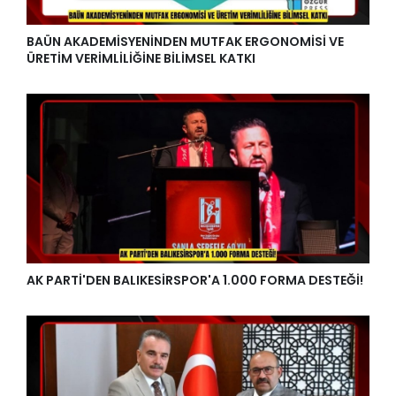
BAÜN AKADEMİSYENİNDEN MUTFAK ERGONOMİSİ VE
ÜRETİM VERİMLİLİĞİNE BİLİMSEL KATKI
AK PARTİ'DEN BALIKESİRSPOR'A 1.000 FORMA DESTEĞİ!