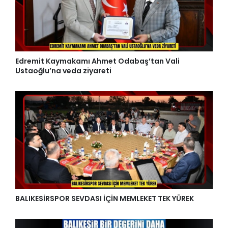
Edremit Kaymakamı Ahmet Odabaş’tan Vali
Ustaoğlu’na veda ziyareti
BALIKESİRSPOR SEVDASI İÇİN MEMLEKET TEK YÜREK