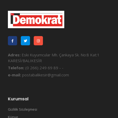
Adres:
Eski Kuyumcular Mh. Çankaya Sk. No:8 Kat:1
KARESİ/BALIKESİR
Telefon:
(0 266) 249 69 89 - -
e-mail:
postabalikesir@gmail.com
Kurumsal
Gizlilik Sözleşmesi
Künye