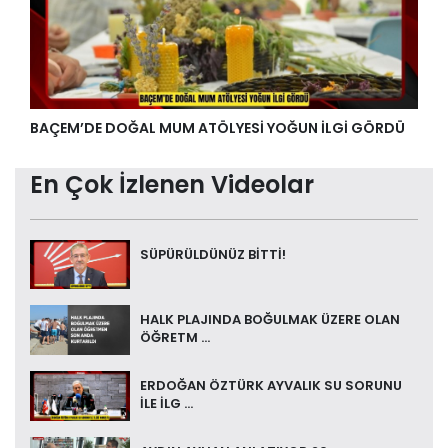
BAÇEM’DE DOĞAL MUM ATÖLYESİ YOĞUN İLGİ GÖRDÜ
En Çok İzlenen Videolar
SÜPÜRÜLDÜNÜZ BİTTİ!
HALK PLAJINDA BOĞULMAK ÜZERE OLAN
ÖĞRETM ...
ERDOĞAN ÖZTÜRK AYVALIK SU SORUNU
İLE İLG ...