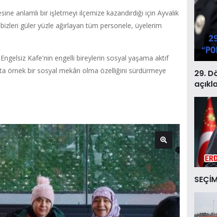
ne anlamlı bir işletmeyi ilçemize kazandırdığı için Ayvalık
izleri güler yüzle ağırlayan tüm personele, üyelerim
Engelsiz Kafe'nin engelli bireylerin sosyal yaşama aktif
ık’ta örnek bir sosyal mekân olma özelliğini sürdürmeye
29. D
açıkl
SEÇİM