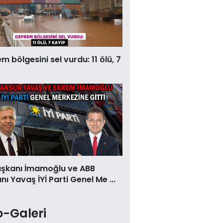
 bölgesini sel vurdu: 11 ölü, 7
aşkanı İmamoğlu ve ABB
ı Yavaş İYİ Parti Genel Me ...
o-Galeri