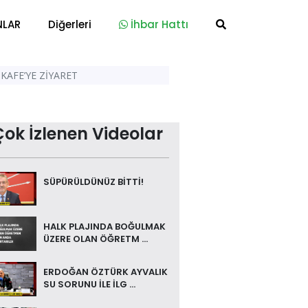
NLAR
Diğerleri
İhbar Hattı
KAFE’YE ZİYARET
Çok İzlenen Videolar
SÜPÜRÜLDÜNÜZ BİTTİ!
HALK PLAJINDA BOĞULMAK
ÜZERE OLAN ÖĞRETM ...
ERDOĞAN ÖZTÜRK AYVALIK
SU SORUNU İLE İLG ...