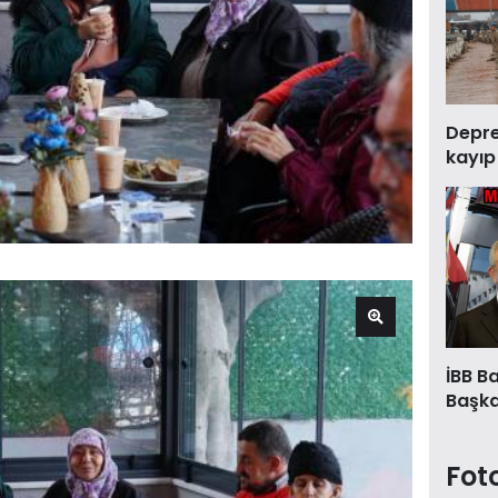
Deprem
kayıp
İBB B
Başkan
Fot