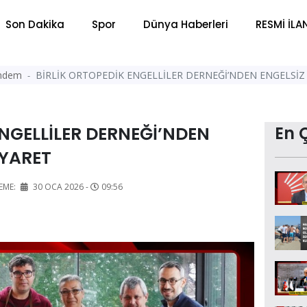
Son Dakika
Spor
Dünya Haberleri
RESMİ İLA
ndem
BİRLİK ORTOPEDİK ENGELLİLER DERNEĞİ’NDEN ENGELSİZ 
ENGELLİLER DERNEĞİ’NDEN
En 
İYARET
EME:
30 OCA 2026 -
09:56