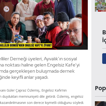
B
İ
liler Derneği üyeleri, Ayvalık’ın sosyal
a noktası haline gelen Engelsiz Kafe’yi
rtamda gerçekleşen buluşmada dernek
inde keyifli anlar yaşadı.
Pop
şkanı Güler Çapraz Özlemiş, Engelsiz Kafe’nin
n duydukları memnuniyeti dile getirdi. Özlemiş, engelsiz
a kazandırılmasının son derece kıymetli olduğunu söyledi.