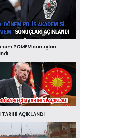
önem POMEM sonuçları
andı
 TARİHİ AÇIKLANDI