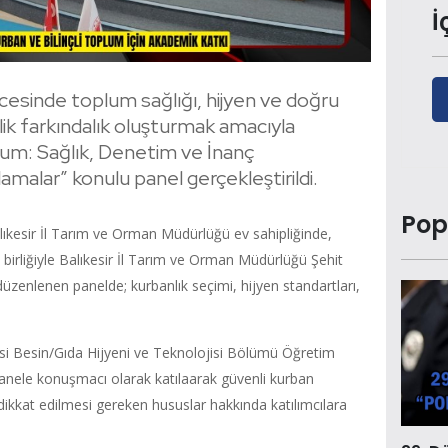
İ
esinde toplum sağlığı, hijyen ve doğru
ik farkındalık oluşturmak amacıyla
plum: Sağlık, Denetim ve İnanç
malar” konulu panel gerçekleştirildi.
Pop
alıkesir İl Tarım ve Orman Müdürlüğü ev sahipliğinde,
ş birliğiyle Balıkesir İl Tarım ve Orman Müdürlüğü Şehit
enlenen panelde; kurbanlık seçimi, hijyen standartları,
tesi Besin/Gıda Hijyeni ve Teknolojisi Bölümü Öğretim
panele konuşmacı olarak katılaarak güvenli kurban
 dikkat edilmesi gereken hususlar hakkında katılımcılara