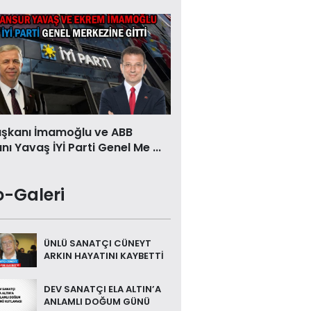
aşkanı İmamoğlu ve ABB
ı Yavaş İYİ Parti Genel Me ...
o-Galeri
ÜNLÜ SANATÇI CÜNEYT
ARKIN HAYATINI KAYBETTİ
DEV SANATÇI ELA ALTIN’A
ANLAMLI DOĞUM GÜNÜ