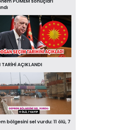
önem POMEM sonuçları
andı
 TARİHİ AÇIKLANDI
 bölgesini sel vurdu: 11 ölü, 7