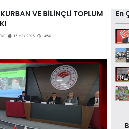
KURBAN VE BİLİNÇLİ TOPLUM
En 
KI
EME:
15 MAY 2026 -
14:50
B