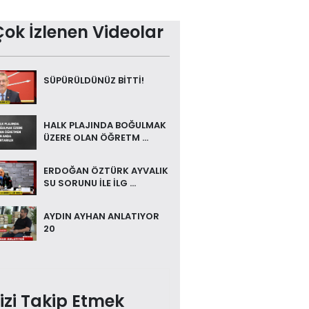
Çok İzlenen Videolar
SÜPÜRÜLDÜNÜZ BİTTİ!
HALK PLAJINDA BOĞULMAK
ÜZERE OLAN ÖĞRETM ...
ERDOĞAN ÖZTÜRK AYVALIK
SU SORUNU İLE İLG ...
AYDIN AYHAN ANLATIYOR
20
izi Takip Etmek