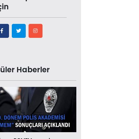
çin
üler Haberler