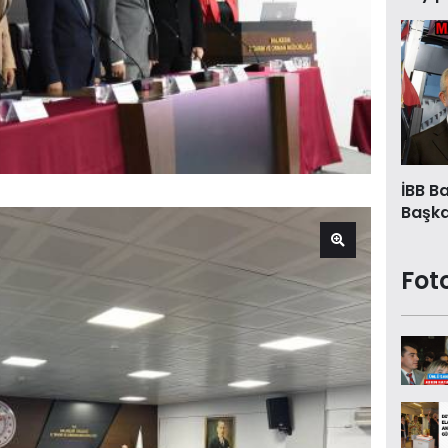
İBB B
Başkan
Fot