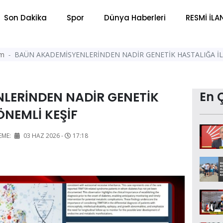
Son Dakika
Spor
Dünya Haberleri
RESMİ İLA
m
BAÜN AKADEMİSYENLERİNDEN NADİR GENETİK HASTALIĞA İLİ
LERİNDEN NADİR GENETİK
En 
ÖNEMLİ KEŞİF
EME:
03 HAZ 2026 -
17:18