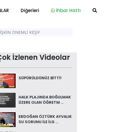
NLAR
Diğerleri
İhbar Hattı
ŞKİN ÖNEMLİ KEŞİF
Çok İzlenen Videolar
SÜPÜRÜLDÜNÜZ BİTTİ!
HALK PLAJINDA BOĞULMAK
ÜZERE OLAN ÖĞRETM ...
ERDOĞAN ÖZTÜRK AYVALIK
SU SORUNU İLE İLG ...