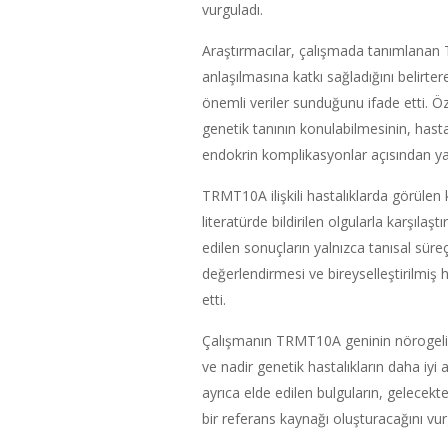
vurguladı.
Araştırmacılar, çalışmada tanımlanan T
anlaşılmasına katkı sağladığını belirter
önemli veriler sunduğunu ifade etti. 
genetik tanının konulabilmesinin, hastal
endokrin komplikasyonlar açısından yak
TRMT10A ilişkili hastalıklarda görülen kl
literatürde bildirilen olgularla karşılaşt
edilen sonuçların yalnızca tanısal sür
değerlendirmesi ve bireyselleştirilmiş
etti.
Çalışmanın TRMT10A geninin nörogelişims
ve nadir genetik hastalıkların daha iyi 
ayrıca elde edilen bulguların, gelecekt
bir referans kaynağı oluşturacağını vur