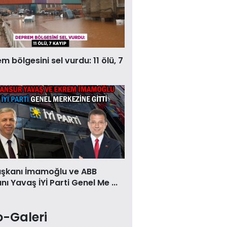
 bölgesini sel vurdu: 11 ölü, 7
aşkanı İmamoğlu ve ABB
ı Yavaş İYİ Parti Genel Me ...
o-Galeri