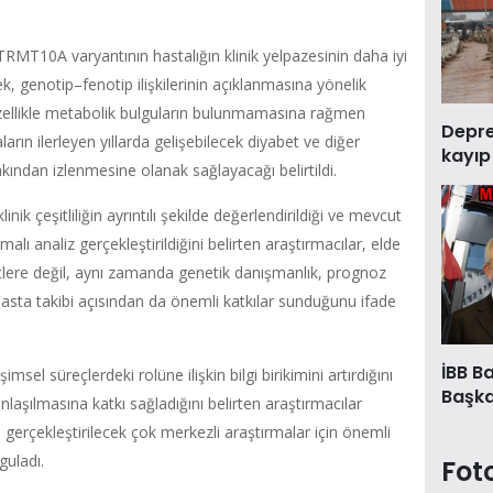
RMT10A varyantının hastalığın klinik yelpazesinin daha iyi
ek, genotip–fenotip ilişkilerinin açıklanmasına yönelik
Özellikle metabolik bulguların bulunmamasına rağmen
Deprem
arın ilerleyen yıllarda gelişebilecek diyabet ve diğer
kayıp
ından izlenmesine olanak sağlayacağı belirtildi.
inik çeşitliliğin ayrıntılı şekilde değerlendirildiği ve mevcut
ırmalı analiz gerçekleştirildiğini belirten araştırmacılar, elde
eçlere değil, aynı zamanda genetik danışmanlık, prognoz
 hasta takibi açısından da önemli katkılar sunduğunu ifade
İBB B
el süreçlerdeki rolüne ilişkin bilgi birikimini artırdığını
Başkan
anlaşılmasına katkı sağladığını belirten araştırmacılar
e gerçekleştirilecek çok merkezli araştırmalar için önemli
guladı.
Fot