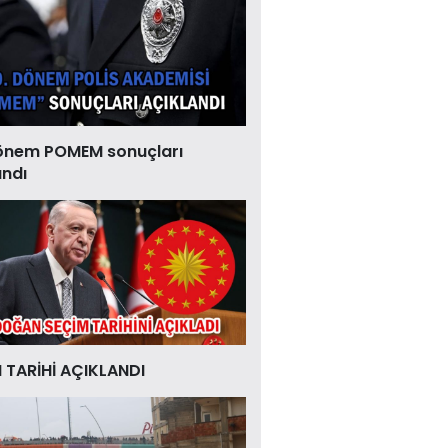
önem POMEM sonuçları
andı
 TARİHİ AÇIKLANDI