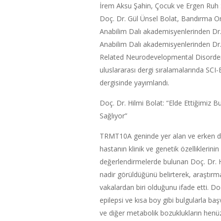
İrem Aksu Şahin, Çocuk ve Ergen Ruh S
Doç. Dr. Gül Ünsel Bolat, Bandırma Ony
Anabilim Dalı akademisyenlerinden Dr.
Anabilim Dalı akademisyenlerinden Dr
Related Neurodevelopmental Disorder 
uluslararası dergi sıralamalarında SC
dergisinde yayımlandı.
Doç. Dr. Hilmi Bolat: “Elde Ettiğimiz B
Sağlıyor”
TRMT10A geninde yer alan ve erken dur
hastanın klinik ve genetik özelliklerinin
değerlendirmelerde bulunan Doç. Dr. H
nadir görüldüğünü belirterek, araştırma
vakalardan biri olduğunu ifade etti. Doç
epilepsi ve kısa boy gibi bulgularla ba
ve diğer metabolik bozuklukların henü