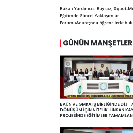
Bakan Yardımcısı Boyraz, &quot;Me
Eğitimde Güncel Yaklaşımlar
Forumu&quot;nda öğrencilerle bu
GÜNÜN MANŞETLER
BAÜN VE GMKA İŞ BİRLİĞİNDE DİJİT
DÖNÜŞÜM İÇİN NİTELİKLİ İNSAN KA
PROJESİNDE EĞİTİMLER TAMAMLAN