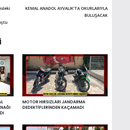
sleki
KEMAL ANADOL AYVALIK’TA OKURLARIYLA
BULUŞACAK
luştu
I
AL
MOTOR HIRSIZLARI JANDARMA
YNAĞI
DEDEKTİFLERİNDEN KAÇAMADI
DI