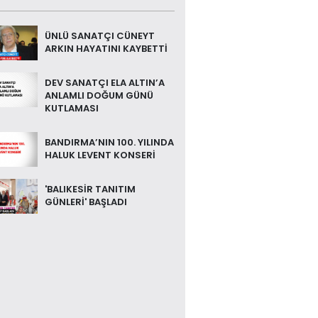
ÜNLÜ SANATÇI CÜNEYT
ARKIN HAYATINI KAYBETTİ
DEV SANATÇI ELA ALTIN’A
ANLAMLI DOĞUM GÜNÜ
KUTLAMASI
BANDIRMA’NIN 100. YILINDA
HALUK LEVENT KONSERİ
'BALIKESİR TANITIM
GÜNLERİ' BAŞLADI