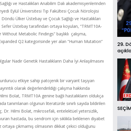
ağlığı ve Hastalıkları Anabilim Dalı akademisyenlerinden
edi Eylül Üniversitesi Tıp Fakültesi Çocuk Nörolojisi
 Döndü Ülker Üstebay ve Çocuk Sağlığı ve Hastalıkları
. Sefer Üstebay tarafından ortaya koyulan, “TRMT10A-
Without Metabolic Findings” başlıklı çalışma,
I-Expanded Q2 kategorisinde yer alan “Human Mutation”
29. D
açıkl
ulgular Nadir Genetik Hastalıkların Daha İyi Anlaşılmasını
durucu etkiye sahip patojenik bir varyant taşıyan
 ayrıntılı olarak değerlendirildiği çalışma hakkında
ilmi Bolat, TRMT10A genine bağlı hastalıkların oldukça
da tanımlanan olgunun literatürde sınırlı sayıda bildirilen
SEÇİM
. Dr. Hilmi Bolat, mikrosefali, entelektüel yetersizlik,
şvuran hastada, bu sendrom için sıklıkla beklenen diyabet
z ortaya çıkmamış olmasının dikkat çekici olduğunu