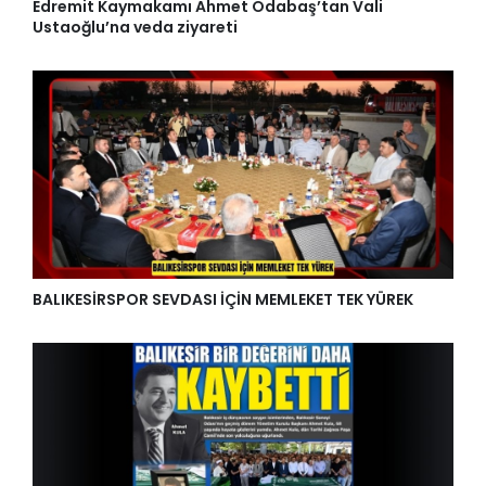
Edremit Kaymakamı Ahmet Odabaş’tan Vali
Ustaoğlu’na veda ziyareti
BALIKESİRSPOR SEVDASI İÇİN MEMLEKET TEK YÜREK