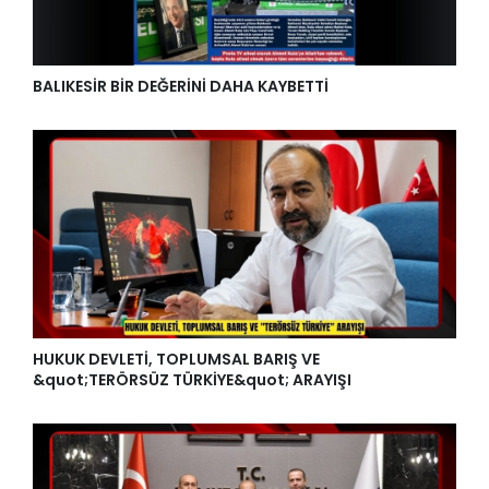
BALIKESİR BİR DEĞERİNİ DAHA KAYBETTİ
HUKUK DEVLETİ, TOPLUMSAL BARIŞ VE
&quot;TERÖRSÜZ TÜRKİYE&quot; ARAYIŞI