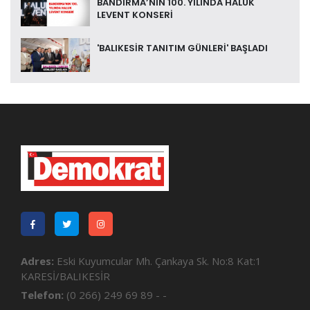
BANDIRMA’NIN 100. YILINDA HALUK
LEVENT KONSERİ
'BALIKESİR TANITIM GÜNLERİ' BAŞLADI
Adres:
Eski Kuyumcular Mh. Çankaya Sk. No:8 Kat:1
KARESİ/BALIKESİR
Telefon:
(0 266) 249 69 89 - -