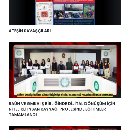
ATEŞİN SAVAŞÇILARI
BAÜN VE GMKA İŞ BİRLİĞİNDE DİJİTAL DÖNÜŞÜM İÇİN
NİTELİKLİ İNSAN KAYNAĞI PROJESİNDE EĞİTİMLER
TAMAMLANDI