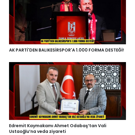
AK PARTİ'DEN BALIKESİRSPOR'A 1.000 FORMA DESTEĞİ!
Edremit Kaymakamı Ahmet Odabaş’tan Vali
Ustaoğlu’na veda ziyareti