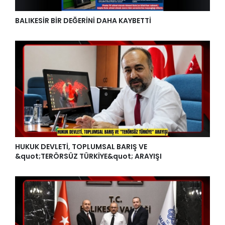
BALIKESİR BİR DEĞERİNİ DAHA KAYBETTİ
HUKUK DEVLETİ, TOPLUMSAL BARIŞ VE
&quot;TERÖRSÜZ TÜRKİYE&quot; ARAYIŞI