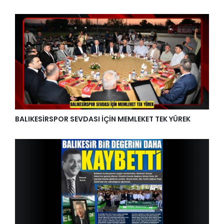
BALIKESİRSPOR SEVDASI İÇİN MEMLEKET TEK YÜREK