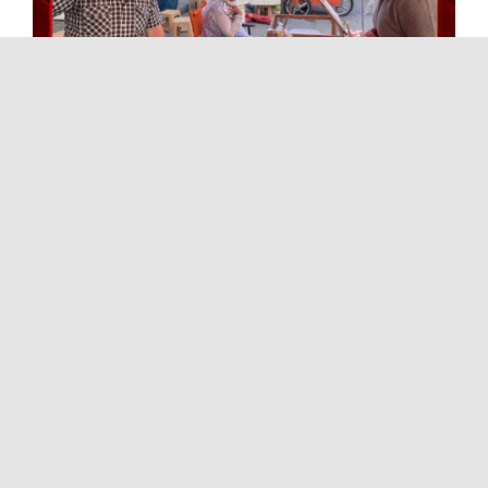
BÜYÜKŞEHİR’DEN SÜRDÜRÜLEBİLİR ENERJİ GELECEĞİNE
GÜÇLÜ ADIM
CAHİT CAN TEKİN: ENFLASYON DÜŞÜYOR SÖYLEMİ
VATANDAŞIN GERÇEĞİYLE UYUŞMUYOR
En Çok İzlenen Videolar
SÜPÜRÜLDÜNÜZ BİTTİ!