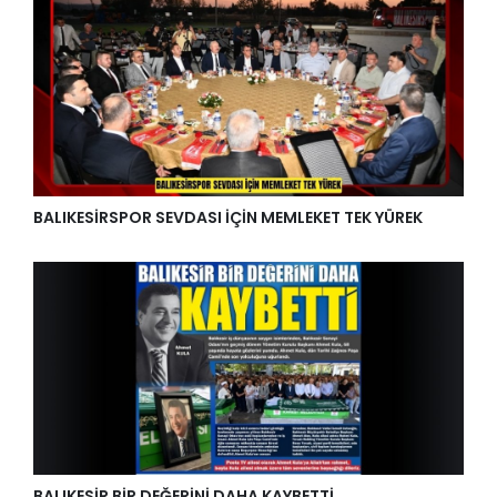
Edremit Kaymakamı Ahmet Odabaş’tan Vali
Ustaoğlu’na veda ziyareti
BALIKESİRSPOR SEVDASI İÇİN MEMLEKET TEK YÜREK