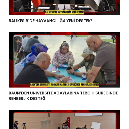
BALIKESİR'DE HAYVANCILIĞA YENİ DESTEK!