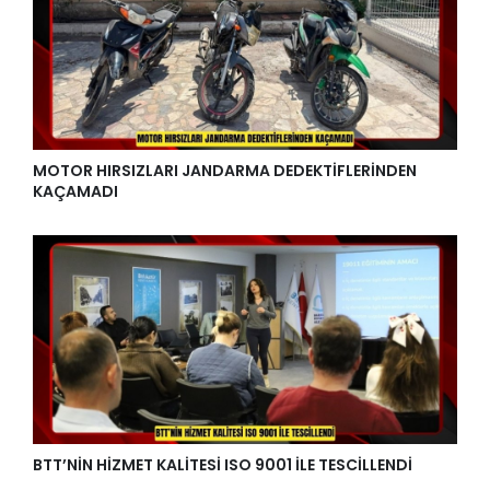
BAÜN VE GMKA İŞ BİRLİĞİNDE DİJİTAL DÖNÜŞÜM İÇİN
NİTELİKLİ İNSAN KAYNAĞI PROJESİNDE EĞİTİMLER
TAMAMLANDI
MOTOR HIRSIZLARI JANDARMA DEDEKTİFLERİNDEN
KAÇAMADI