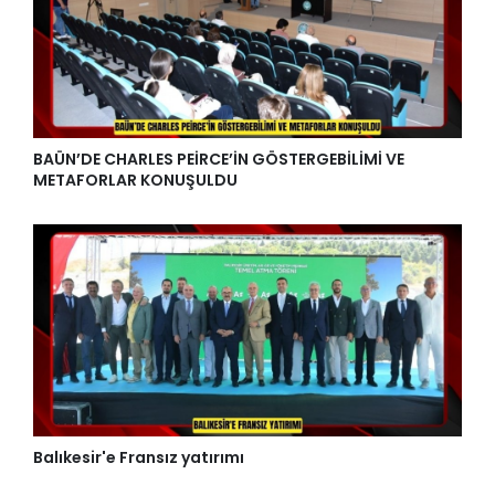
BAÜN’DEN ÜNİVERSİTE ADAYLARINA TERCİH SÜRECİNDE
REHBERLİK DESTEĞİ
BAÜN’DE CHARLES PEİRCE’İN GÖSTERGEBİLİMİ VE
METAFORLAR KONUŞULDU