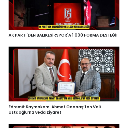
BAÜN AKADEMİSYENİNDEN MUTFAK ERGONOMİSİ VE
ÜRETİM VERİMLİLİĞİNE BİLİMSEL KATKI
AK PARTİ'DEN BALIKESİRSPOR'A 1.000 FORMA DESTEĞİ!