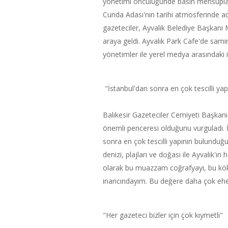
yönetimi öncülüğünde basın mensupları,
Cunda Adası'nın tarihi atmosferinde a
gazeteciler, Ayvalık Belediye Başkanı 
araya geldi. Ayvalık Park Cafe'de sam
yönetimler ile yerel medya arasındaki ili
"İstanbul'dan sonra en çok tescilli yapı
Balıkesir Gazeteciler Cemiyeti Başkanı
önemli penceresi olduğunu vurguladı. İ
sonra en çok tescilli yapının bulunduğu 
denizi, plajları ve doğası ile Ayvalık'ın
olarak bu muazzam coğrafyayı, bu kök
inancındayım. Bu değere daha çok ehe
"Her gazeteci bizler için çok kıymetli"