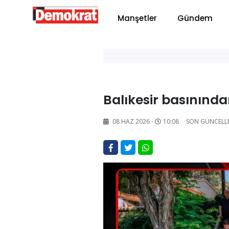
Manşetler
Gündem
Balıkesir basınınd
08 HAZ 2026 -
10:08
SON GÜNCELL