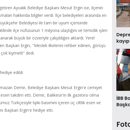
tiren Ayvalık Belediye Başkanı Mesut Ergin ise, ilçenin
maları hakkında bilgiler verdi. İlçe belediyeleri arasında en
yükşehir Belediyesi ile tam bir uyum içerisinde
tilinde ilçe nüfusunun 1 milyona ulaştığını ve temizlik işleri
Deprem
anarak büyük bir özveriyle çalışıldığını aktardı. Yerel
kayıp
en Başkan Ergin, "Meslek ilkelerini rehber edinen, görüşü
 çok kıymetli" dedi.
 hediye edildi
azan Demir, Belediye Başkanı Mesut Ergin'e cemiyet
 eseri takdim etti. Demir, Balıkesir'in ilk gazetesi olma
İBB B
müz Türkçesiyle tıpkı basımını içeren üç ciltlik eseri ve
Başkan
ını Başkan Ergin'e hediye etti.
Fot