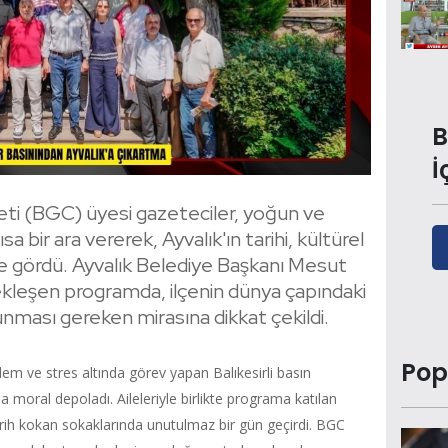
B
İ
eti (BGC) üyesi gazeteciler, yoğun ve
 bir ara vererek, Ayvalık'ın tarihi, kültürel
nde gördü. Ayvalık Belediye Başkanı Mesut
çekleşen programda, ilçenin dünya çapındaki
nması gereken mirasına dikkat çekildi.
Pop
em ve stres altında görev yapan Balıkesirli basın
moral depoladı. Aileleriyle birlikte programa katılan
arih kokan sokaklarında unutulmaz bir gün geçirdi. BGC