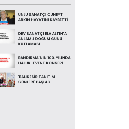
ÜNLÜ SANATÇI CÜNEYT
ARKIN HAYATINI KAYBETTİ
DEV SANATÇI ELA ALTIN’A
ANLAMLI DOĞUM GÜNÜ
KUTLAMASI
BANDIRMA’NIN 100. YILINDA
HALUK LEVENT KONSERİ
'BALIKESİR TANITIM
GÜNLERİ' BAŞLADI