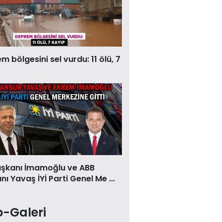
 bölgesini sel vurdu: 11 ölü, 7
aşkanı İmamoğlu ve ABB
ı Yavaş İYİ Parti Genel Me ...
o-Galeri