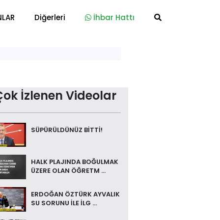
NLAR
Diğerleri
İhbar Hattı
Çok İzlenen Videolar
SÜPÜRÜLDÜNÜZ BİTTİ!
HALK PLAJINDA BOĞULMAK
ÜZERE OLAN ÖĞRETM ...
ERDOĞAN ÖZTÜRK AYVALIK
SU SORUNU İLE İLG ...