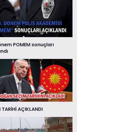
önem POMEM sonuçları
andı
 TARİHİ AÇIKLANDI