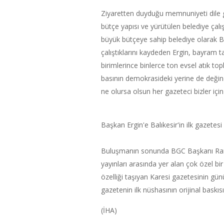
Ziyaretten duyduğu memnuniyeti dile ge
bütçe yapısı ve yürütülen belediye çalış
büyük bütçeye sahip belediye olarak Bü
çalıştıklarını kaydeden Ergin, bayram ta
birimlerince binlerce ton evsel atık topl
basının demokrasideki yerine de değin
ne olursa olsun her gazeteci bizler için
Başkan Ergin'e Balıkesir'in ilk gazetesi
Buluşmanın sonunda BGC Başkanı Ram
yayınları arasında yer alan çok özel bir
özelliği taşıyan Karesi gazetesinin günü
gazetenin ilk nüshasının orijinal baskıs
(İHA)