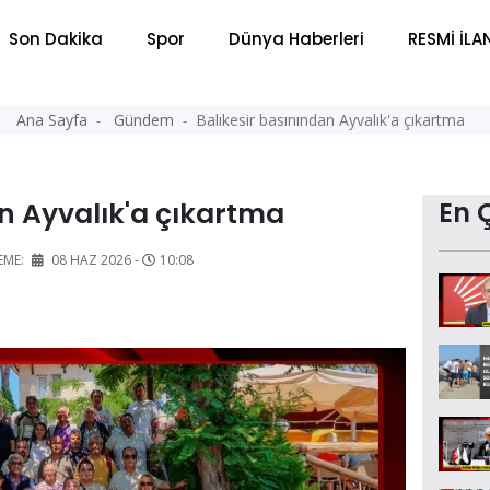
Son Dakika
Spor
Dünya Haberleri
RESMİ İLA
Ana Sayfa
Gündem
Balıkesir basınından Ayvalık'a çıkartma
an Ayvalık'a çıkartma
En 
EME:
08 HAZ 2026 -
10:08