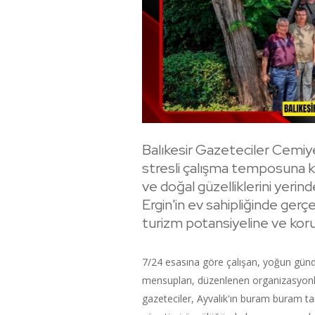
Balıkesir Gazeteciler Cemiy
stresli çalışma temposuna kısa
ve doğal güzelliklerini yeri
Ergin'in ev sahipliğinde ger
turizm potansiyeline ve koru
7/24 esasına göre çalışan, yoğun günd
mensupları, düzenlenen organizasyonla 
gazeteciler, Ayvalık'ın buram buram t