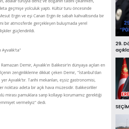
 adalar turuyla deniz ve doğanın tadını çıkarırken,
deta geçmişe yolculuk yaptı. Kültür turu öncesinde
Mesut Ergin ve eşi Canan Ergin ile sabah kahvaltısında bir
imi bir atmosferde gerçekleşen buluşmada yerel
şkiler güçlendirildi.
29. D
açıkl
 Ayvalık'ta"
 Ramazan Demir, Ayvalık'ın Balıkesir'in dünyaya açılan en
lçenin zenginliklerine dikkat çeken Demir, "İstanbul'dan
yer Ayvalık'tır. Tarihi mekanları, eşsiz gastronomisi,
 her noktası adeta bir açık hava müzesidir. Balıkesirliler
lü mirası pamuklara sarıp kollayıp korumamız gerektiği
mmiyet vermeliyiz" dedi.
SEÇİM