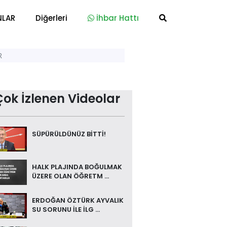
NLAR
Diğerleri
İhbar Hattı
R
Çok İzlenen Videolar
SÜPÜRÜLDÜNÜZ BİTTİ!
HALK PLAJINDA BOĞULMAK
ÜZERE OLAN ÖĞRETM ...
ERDOĞAN ÖZTÜRK AYVALIK
SU SORUNU İLE İLG ...