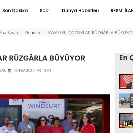
Son Dakika
Spor
Dünya Haberleri
RESMİ İLA
Ana Sayfa
Gündem
AYVALIKLI ÇOCUKLAR RÜZGÂRLA BÜYÜYO
AR RÜZGÂRLA BÜYÜYOR
En 
EME:
06 TEM 2026 -
12:08