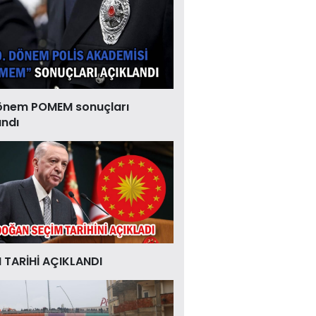
önem POMEM sonuçları
andı
 TARİHİ AÇIKLANDI