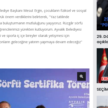
lediye Başkanı Mesut Ergin, çocukların fiziksel ve sosyal
ük önem verdiklerini belirterek, "Yaz tatilinde
yla buluşturmanın mutluluğunu yaşıyoruz. Rüzgâr sörfü
rencilerimizi yürekten kutluyorum. Ayvalık Belediyesi
 ve sporla iç içe bireyler olarak yetişmesi için
29. D
açıkl
k, onların geleceğine yatırım yapmaya devam edeceğiz"
SEÇİM