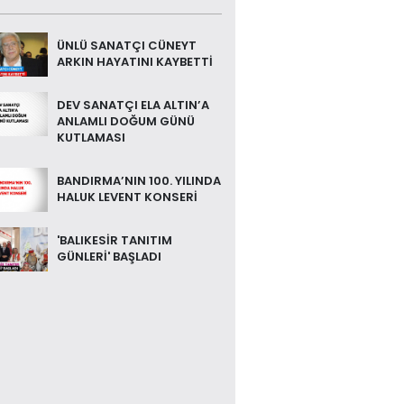
ÜNLÜ SANATÇI CÜNEYT
ARKIN HAYATINI KAYBETTİ
DEV SANATÇI ELA ALTIN’A
ANLAMLI DOĞUM GÜNÜ
KUTLAMASI
BANDIRMA’NIN 100. YILINDA
HALUK LEVENT KONSERİ
'BALIKESİR TANITIM
GÜNLERİ' BAŞLADI