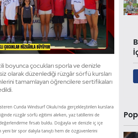
B
İ
tili boyunca çocukları sporla ve denizle
z olarak düzenlediği rüzgâr sörfü kursları
lerini tamamlayan öğrencilere sertifikaları
ildi.
steren Cunda Windsurf Okulu'nda gerçekleştirilen kurslara
Pop
inde rüzgâr sörfü eğitimi alırken, yaz tatillerini de
e değerlendirme fırsatı buldu. Doğayla ve denizle iç içe
yeni bir spor dalıyla tanıştı hem de özgüvenlerini