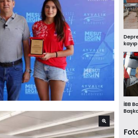
Deprem
kayıp
İBB B
Başkan
Fot