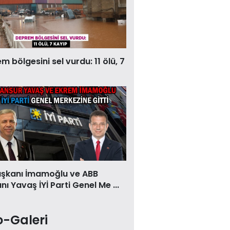
 bölgesini sel vurdu: 11 ölü, 7
aşkanı İmamoğlu ve ABB
ı Yavaş İYİ Parti Genel Me ...
o-Galeri