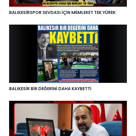
BALIKESİRSPOR SEVDASI İÇİN MEMLEKET TEK YÜREK
BALIKESİR BİR DEĞERİNİ DAHA KAYBETTİ