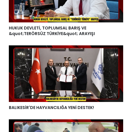
HUKUK DEVLETİ, TOPLUMSAL BARIŞ VE
&quot;TERÖRSÜZ TÜRKİYE&quot; ARAYIŞI
BALIKESİR'DE HAYVANCILIĞA YENİ DESTEK!