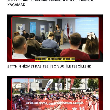
MOTOR HIRSIZLARI JANDARMA DEDEKTİFLERİNDEN
KAÇAMADI
BTT’NİN HİZMET KALİTESİ ISO 9001 İLE TESCİLLENDİ