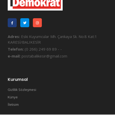
Adres:
Eski Kuyumcular Mh. Çankaya Sk. No:8 Kat:1
KARESİ/BALIKESİR
Telefon:
(0 266) 249 69 89 - -
e-mail:
postabalikesir@gmail.com
Kurumsal
Gizlilik Sözleşmesi
Künye
İletisim