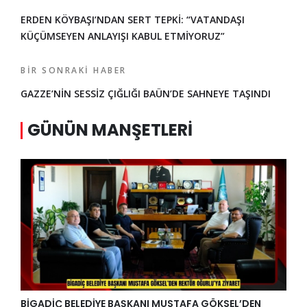
ERDEN KÖYBAŞI’NDAN SERT TEPKİ: “VATANDAŞI
KÜÇÜMSEYEN ANLAYIŞI KABUL ETMİYORUZ”
BIR SONRAKI HABER
GAZZE’NİN SESSİZ ÇIĞLIĞI BAÜN’DE SAHNEYE TAŞINDI
GÜNÜN MANŞETLERI
BİGADİÇ BELEDİYE BAŞKANI MUSTAFA GÖKSEL’DEN