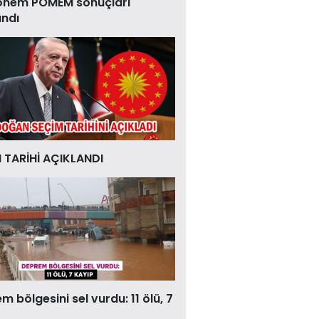
önem POMEM sonuçları
andı
 TARİHİ AÇIKLANDI
 bölgesini sel vurdu: 11 ölü, 7