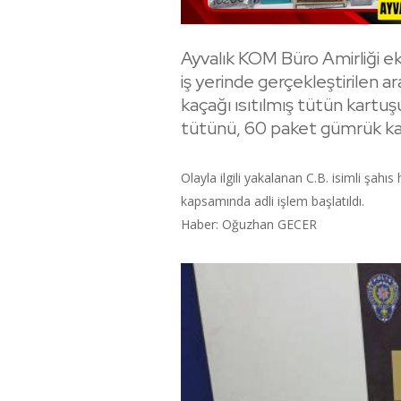
Ayvalık KOM Büro Amirliği ek
iş yerinde gerçekleştirilen
kaçağı ısıtılmış tütün kartuş
tütünü, 60 paket gümrük kaça
Olayla ilgili yakalanan C.B. isimli şah
kapsamında adli işlem başlatıldı.
Haber: Oğuzhan GECER