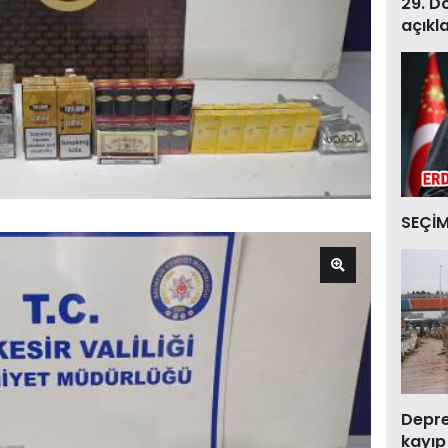
29. D
açıkl
SEÇİM
Deprem
kayıp