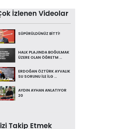
Çok İzlenen Videolar
SÜPÜRÜLDÜNÜZ BİTTİ!
HALK PLAJINDA BOĞULMAK
ÜZERE OLAN ÖĞRETM ...
ERDOĞAN ÖZTÜRK AYVALIK
SU SORUNU İLE İLG ...
AYDIN AYHAN ANLATIYOR
20
izi Takip Etmek