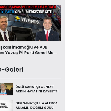
aşkanı İmamoğlu ve ABB
ı Yavaş İYİ Parti Genel Me ...
o-Galeri
ÜNLÜ SANATÇI CÜNEYT
ARKIN HAYATINI KAYBETTİ
DEV SANATÇI ELA ALTIN’A
ANLAMLI DOĞUM GÜNÜ