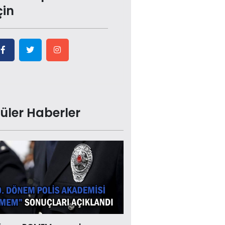
çin
üler Haberler