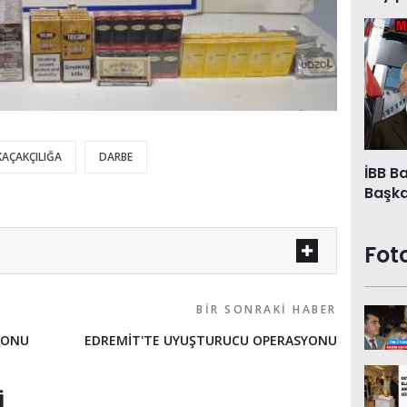
KAÇAKÇILIĞA
DARBE
İBB B
Başkan
Fot
BIR SONRAKI HABER
YONU
EDREMİT'TE UYUŞTURUCU OPERASYONU
I