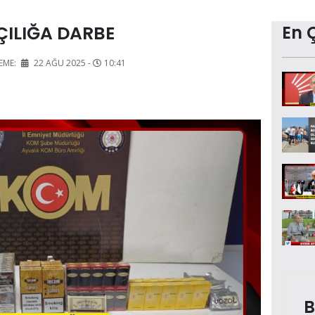
ÇILIĞA DARBE
En 
EME:
22 AĞU 2025 -
10:41
B