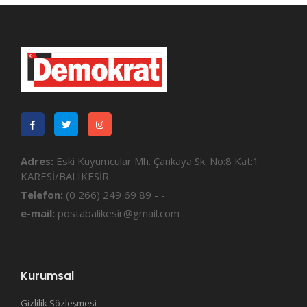
Adres:
Eski Kuyumcular Mh. Çankaya Sk. No:8 Kat:1
KARESİ/BALIKESİR
Telefon:
(0 266) 249 69 89 - -
e-mail:
postabalikesir@gmail.com
Kurumsal
Gizlilik Sözleşmesi