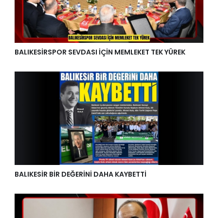
BALIKESİRSPOR SEVDASI İÇİN MEMLEKET TEK YÜREK
BALIKESİR BİR DEĞERİNİ DAHA KAYBETTİ