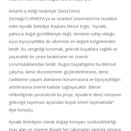
Anlamlı iş birliği nedeniyle DenizTemiz
Derneği/TURMEPA'ya ve İstanbul Üniversitesi'ne teşekkür
eden Ayvalık Belediye Başkanı Mesut Ergin, “Ayvalık,
yalnızca doğal güzellikleriyle değil, denizinin sahip olduğu
eşsiz biyoçeşitlilikle de ülkemizin en değerli bölgelerinden
biridir. Bu zenginliği korumak, gelecek kuşaklara sağlıklı ve
yaşanabilir bir çevre bırakmanın en önemli
sorumluluklarından biridir. Bugün başlattığımız bu bilimsel
çalışma, deniz ekosisteminin güçlendirilmesine, deniz
canlılarının yaşam alanlarının korunmasına ve biyoçeşitliliğin
artırılmasına önemli katkılar sağlayacaktır. Bilimin
rehberliğinde yürütülecek bu proje, Ayvalık'ın deniz mirasının
geleceğe taşınması açısından büyük önem taşımaktadır”
diye konuştu.
Ayvalık Belediyesi olarak doğayı koruyan, sürdürülebilirliği
esas alan ve çevreye duyarlı her çalışmanın yanında olmaya