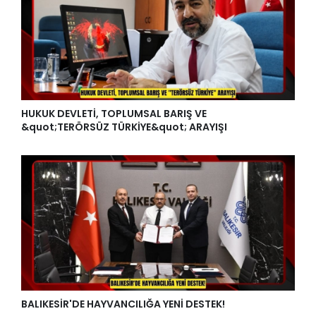
HUKUK DEVLETİ, TOPLUMSAL BARIŞ VE
&quot;TERÖRSÜZ TÜRKİYE&quot; ARAYIŞI
BALIKESİR'DE HAYVANCILIĞA YENİ DESTEK!