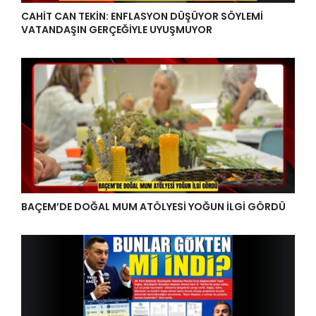
CAHİT CAN TEKİN: ENFLASYON DÜŞÜYOR SÖYLEMİ
VATANDAŞIN GERÇEĞİYLE UYUŞMUYOR
BAÇEM’DE DOĞAL MUM ATÖLYESİ YOĞUN İLGİ GÖRDÜ