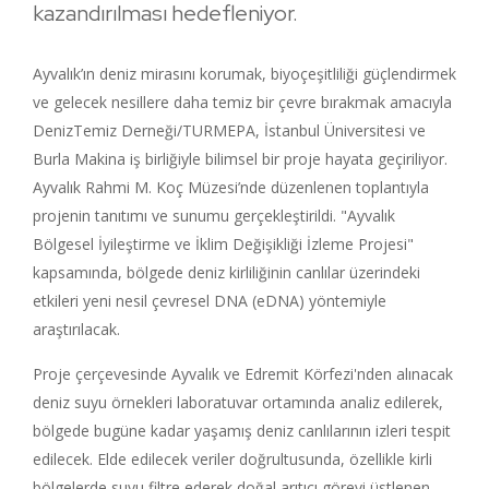
kazandırılması hedefleniyor.
Ayvalık’ın deniz mirasını korumak, biyoçeşitliliği güçlendirmek
ve gelecek nesillere daha temiz bir çevre bırakmak amacıyla
DenizTemiz Derneği/TURMEPA, İstanbul Üniversitesi ve
Burla Makina iş birliğiyle bilimsel bir proje hayata geçiriliyor.
Ayvalık Rahmi M. Koç Müzesi’nde düzenlenen toplantıyla
projenin tanıtımı ve sunumu gerçekleştirildi. "Ayvalık
Bölgesel İyileştirme ve İklim Değişikliği İzleme Projesi"
kapsamında, bölgede deniz kirliliğinin canlılar üzerindeki
etkileri yeni nesil çevresel DNA (eDNA) yöntemiyle
araştırılacak.
Proje çerçevesinde Ayvalık ve Edremit Körfezi'nden alınacak
deniz suyu örnekleri laboratuvar ortamında analiz edilerek,
bölgede bugüne kadar yaşamış deniz canlılarının izleri tespit
edilecek. Elde edilecek veriler doğrultusunda, özellikle kirli
bölgelerde suyu filtre ederek doğal arıtıcı görevi üstlenen