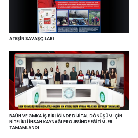
ATEŞİN SAVAŞÇILARI
BAÜN VE GMKA İŞ BİRLİĞİNDE DİJİTAL DÖNÜŞÜM İÇİN
NİTELİKLİ İNSAN KAYNAĞI PROJESİNDE EĞİTİMLER
TAMAMLANDI