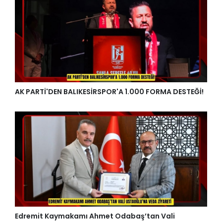
AK PARTİ'DEN BALIKESİRSPOR'A 1.000 FORMA DESTEĞİ!
Edremit Kaymakamı Ahmet Odabaş’tan Vali