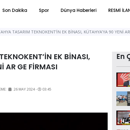
Son Dakika
Spor
Dünya Haberleri
RESMİ İLA
AHYA TASARIM TEKNOKENT’İN EK BİNASI, KÜTAHYA’YA 90 YENİ A
EKNOKENT’İN EK BİNASI,
En 
İ AR GE FİRMASI
EME:
26 MAY 2024 -
03:45