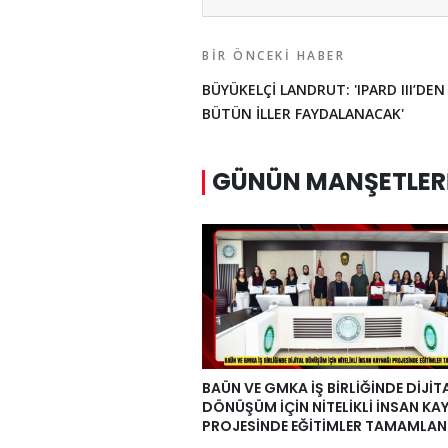
BIR ÖNCEKI HABER
BÜYÜKELÇİ LANDRUT: 'IPARD III’DEN
BÜTÜN İLLER FAYDALANACAK'
GÜNÜN MANŞETLER
BAÜN VE GMKA İŞ BİRLİĞİNDE DİJİT
DÖNÜŞÜM İÇİN NİTELİKLİ İNSAN KA
PROJESİNDE EĞİTİMLER TAMAMLAN