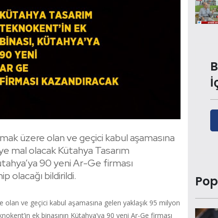
B
İ
mak üzere olan ve geçici kabul aşamasına
’ye mal olacak Kütahya Tasarım
ütahya’ya 90 yeni Ar-Ge firması
 olacağı bildirildi.
Pop
 olan ve geçici kabul aşamasına gelen yaklaşık 95 milyon
okent’in ek binasının Kütahya’ya 90 yeni Ar-Ge firması