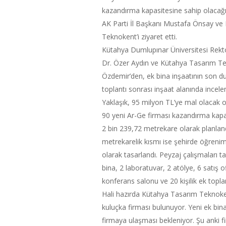
kazandırma kapasitesine sahip olacağı bi
AK Parti İl Başkanı Mustafa Önsay ve M
Teknokent’i ziyaret etti.
Kütahya Dumlupınar Üniversitesi Rektö
Dr. Özer Aydın ve Kütahya Tasarım T
Özdemir’den, ek bina inşaatının son du
toplantı sonrası inşaat alanında incel
Yaklaşık, 95 milyon TL’ye mal olacak 
90 yeni Ar-Ge firması kazandırma kapas
2 bin 239,72 metrekare olarak planland
metrekarelik kısmı ise şehirde öğrenim
olarak tasarlandı. Peyzaj çalışmaları
bina, 2 laboratuvar, 2 atölye, 6 satış o
konferans salonu ve 20 kişilik ek topla
Hali hazırda Kütahya Tasarım Teknoke
kuluçka firması bulunuyor. Yeni ek bina
firmaya ulaşması bekleniyor. Şu anki fi