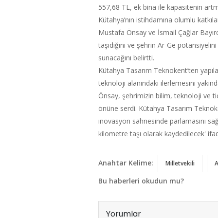
557,68 TL, ek bina ile kapasitenin art
Kütahya’nın istihdamına olumlu katkıl
Mustafa Önsay ve İsmail Çağlar Bayırcı
taşıdığını ve şehrin Ar-Ge potansiyelin
sunacağını belirtti.
Kütahya Tasarım Teknokent’ten yapıla
teknoloji alanındaki ilerlemesini yakı
Önsay, şehrimizin bilim, teknoloji ve t
önüne serdi. Kütahya Tasarım Teknokent
inovasyon sahnesinde parlamasını sağ
kilometre taşı olarak kaydedilecek' ifade
Anahtar Kelime:
Milletvekili
Bu haberleri okudun mu?
Yorumlar