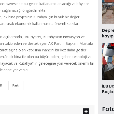
ması sayesinde bu gelirin katlanarak artacağı ve böylece
ar sağlanacağı öngörülmekte.
, ek bina projesinin Kütahya için büyük bir değer
i artırarak ekonomik kalkınmasına önemli katkılar
Deprem
kayıp
n açıklamada, 'Bu ziyaret, Kütahya’nın inovasyon ve
ndan takip eden ve destekleyen AK Parti İl Başkanı Mustafa
icaret ağına olan katkısına inancını bir kez daha gözler
’in ek bina ile olan bu büyük adımı, şehrin teknoloji ve
layacak ve Kütahya’nın geleceğine yön verecek önemli bir
lerine yer verildi.
İBB B
AK
Parti
Başkan
Fot