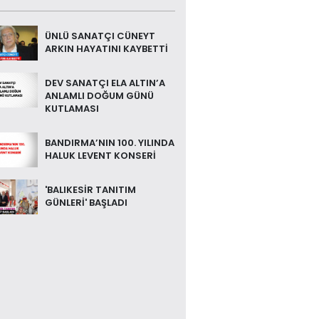
ÜNLÜ SANATÇI CÜNEYT
ARKIN HAYATINI KAYBETTİ
DEV SANATÇI ELA ALTIN’A
ANLAMLI DOĞUM GÜNÜ
KUTLAMASI
BANDIRMA’NIN 100. YILINDA
HALUK LEVENT KONSERİ
'BALIKESİR TANITIM
GÜNLERİ' BAŞLADI