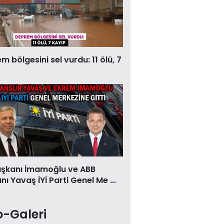
 bölgesini sel vurdu: 11 ölü, 7
aşkanı İmamoğlu ve ABB
ı Yavaş İYİ Parti Genel Me ...
o-Galeri