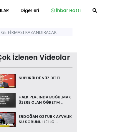
NLAR
Diğerleri
İhbar Hattı
R GE FİRMASI KAZANDIRACAK
Çok İzlenen Videolar
SÜPÜRÜLDÜNÜZ BİTTİ!
HALK PLAJINDA BOĞULMAK
ÜZERE OLAN ÖĞRETM ...
ERDOĞAN ÖZTÜRK AYVALIK
SU SORUNU İLE İLG ...