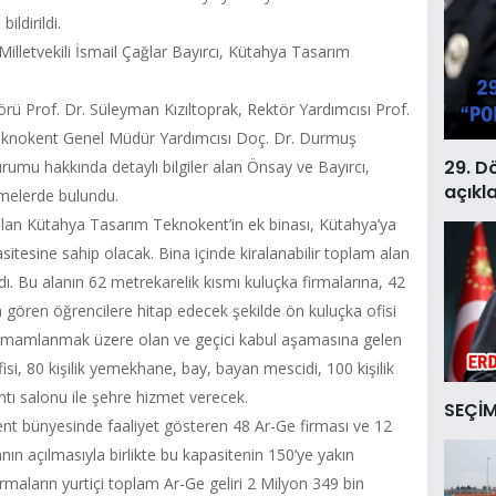
ldirildi.
illetvekili İsmail Çağlar Bayırcı, Kütahya Tasarım
rü Prof. Dr. Süleyman Kızıltoprak, Rektör Yardımcısı Prof.
eknokent Genel Müdür Yardımcısı Doç. Dr. Durmuş
29. D
rumu hakkında detaylı bilgiler alan Önsay ve Bayırcı,
açıkl
emelerde bulundu.
olan Kütahya Tasarım Teknokent’in ek binası, Kütahya’ya
itesine sahip olacak. Bina içinde kiralanabilir toplam alan
ı. Bu alanın 62 metrekarelik kısmı kuluçka firmalarına, 42
 gören öğrencilere hitap edecek şekilde ön kuluçka ofisi
 tamamlanmak üzere olan ve geçici kabul aşamasına gelen
fisi, 80 kişilik yemekhane, bay, bayan mescidi, 100 kişilik
ntı salonu ile şehre hizmet verecek.
SEÇİM
nt bünyesinde faaliyet gösteren 48 Ar-Ge firması ve 12
nın açılmasıyla birlikte bu kapasitenin 150’ye yakın
rmaların yurtiçi toplam Ar-Ge geliri 2 Milyon 349 bin