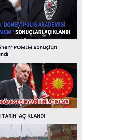
önem POMEM sonuçları
andı
 TARİHİ AÇIKLANDI