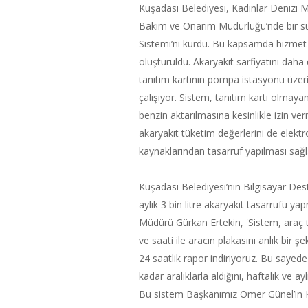
Kuşadası Belediyesi, Kadınlar Denizi 
Bakım ve Onarım Müdürlüğü’nde bir sü
Sistemi’ni kurdu. Bu kapsamda hizmet fi
oluşturuldu. Akaryakıt sarfiyatını da
tanıtım kartının pompa istasyonu üzer
çalışıyor. Sistem, tanıtım kartı olma
benzin aktarılmasına kesinlikle izin verm
akaryakıt tüketim değerlerini de elek
kaynaklarından tasarruf yapılması sağl
Kuşadası Belediyesi’nin Bilgisayar Des
aylık 3 bin litre akaryakıt tasarrufu 
Müdürü Gürkan Ertekin, 'Sistem, araç tanı
ve saati ile aracın plakasını anlık bir
24 saatlik rapor indiriyoruz. Bu sayede
kadar aralıklarla aldığını, haftalık ve 
Bu sistem Başkanımız Ömer Günel’in Ku