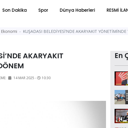
Son Dakika
Spor
Dünya Haberleri
RESMİ İLA
Ekonomi
KUŞADASI BELEDİYESİ’NDE AKARYAKIT YÖNETİMİNDE
Sİ’NDE AKARYAKIT
En 
 DÖNEM
EME:
14 MAR 2025 -
10:30