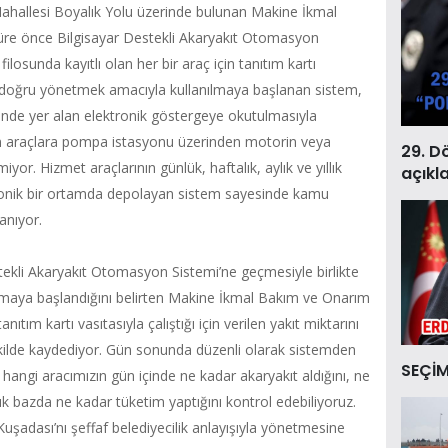
Mahallesi Boyalık Yolu üzerinde bulunan Makine İkmal
re önce Bilgisayar Destekli Akaryakıt Otomasyon
losunda kayıtlı olan her bir araç için tanıtım kartı
ha doğru yönetmek amacıyla kullanılmaya başlanan sistem,
inde yer alan elektronik göstergeye okutulmasıyla
yan araçlara pompa istasyonu üzerinden motorin veya
29. D
iyor. Hizmet araçlarının günlük, haftalık, aylık ve yıllık
açıkl
tronik bir ortamda depolayan sistem sayesinde kamu
anıyor.
tekli Akaryakıt Otomasyon Sistemi’ne geçmesiyle birlikte
yapmaya başlandığını belirten Makine İkmal Bakım ve Onarım
tım kartı vasıtasıyla çalıştığı için verilen yakıt miktarını
 şekilde kaydediyor. Gün sonunda düzenli olarak sistemden
SEÇİM
 hangi aracımızın gün içinde ne kadar akaryakıt aldığını, ne
aylık bazda ne kadar tüketim yaptığını kontrol edebiliyoruz.
şadası’nı şeffaf belediyecilik anlayışıyla yönetmesine