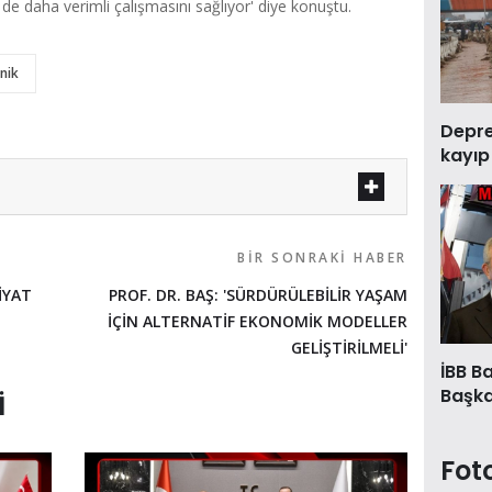
 de daha verimli çalışmasını sağlıyor' diye konuştu.
nik
Deprem
kayıp
BIR SONRAKI HABER
İYAT
PROF. DR. BAŞ: 'SÜRDÜRÜLEBİLİR YAŞAM
İÇİN ALTERNATİF EKONOMİK MODELLER
GELİŞTİRİLMELİ'
İBB B
Başkan
I
Fot