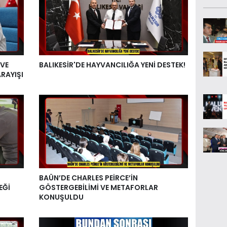
 VE
BALIKESİR'DE HAYVANCILIĞA YENİ DESTEK!
RAYIŞI
BAÜN’DE CHARLES PEİRCE’İN
EĞİ
GÖSTERGEBİLİMİ VE METAFORLAR
KONUŞULDU