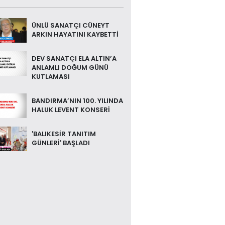
ÜNLÜ SANATÇI CÜNEYT
ARKIN HAYATINI KAYBETTİ
DEV SANATÇI ELA ALTIN’A
ANLAMLI DOĞUM GÜNÜ
KUTLAMASI
BANDIRMA’NIN 100. YILINDA
HALUK LEVENT KONSERİ
'BALIKESİR TANITIM
GÜNLERİ' BAŞLADI