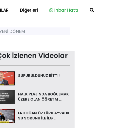
NLAR
Diğerleri
İhbar Hattı
 YENİ DÖNEM
Çok İzlenen Videolar
SÜPÜRÜLDÜNÜZ BİTTİ!
HALK PLAJINDA BOĞULMAK
ÜZERE OLAN ÖĞRETM ...
ERDOĞAN ÖZTÜRK AYVALIK
SU SORUNU İLE İLG ...