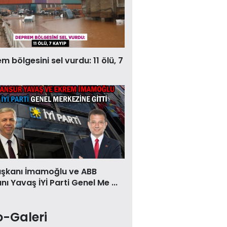
 bölgesini sel vurdu: 11 ölü, 7
aşkanı İmamoğlu ve ABB
ı Yavaş İYİ Parti Genel Me ...
o-Galeri