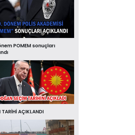
önem POMEM sonuçları
andı
 TARİHİ AÇIKLANDI