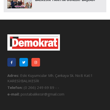
Adres:
Eski Kuyumcular Mh. Çankaya Sk. No:8 Kat:1
KARESİ/BALIKESİR
Telefon:
(0 266) 249 69 89 - -
e-mail:
postabalikesir@gmail.com