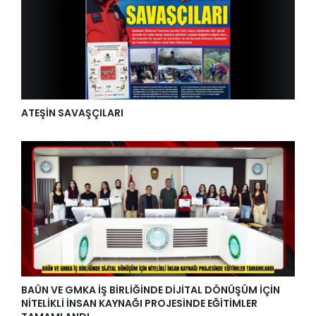
ATEŞİN SAVAŞÇILARI
BAÜN VE GMKA İŞ BİRLİĞİNDE DİJİTAL DÖNÜŞÜM İÇİN
NİTELİKLİ İNSAN KAYNAĞI PROJESİNDE EĞİTİMLER