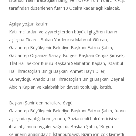
İstanbul Halı İhracatçıları Birliği ve TÜYAP Tüm Fuarcılık A.Ş.
tarafından düzenlenen fuar 10 Ocak’a kadar açık kalacak.
Açılışa yoğun katılım
Katılımcılardan ve ziyaretçilerden büyük ilgi gören fuarın
açılışına Ticaret Bakan Yardımcısı Mahmut Gürcan,
Gaziantep Büyükşehir Belediye Başkanı Fatma Şahin,
Gaziantep Organize Sanayi Bölgesi Başkanı Cengiz Şimşek,
TİM Halı Sektör Kurulu Başkanı Selahattin Kaplan, İstanbul
Halı İhracatçıları Birliği Başkanı Ahmet Hayri Diler,
Güneydoğu Anadolu Halı İhracatçıları Birliği Başkanı Zeynal
Abidin Kaplan ve kalabalık bir davetli topluluğu katıldı.
Başkan Şahin’den halıcılara övgü
Gaziantep Büyükşehir Belediye Başkanı Fatma Şahin, fuarın
açılışında yaptığı konuşmada, Gaziantepli halı üreticisi ve
ihracatçılarına övgüler yağdırdı. Başkan Şahin, 'Bugün
şehirlerin anasındayız. İstanbul’dayız. Bizim için çok kıymetli