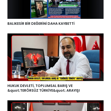
BALIKESİR BİR DEĞERİNİ DAHA KAYBETTİ
HUKUK DEVLETİ, TOPLUMSAL BARIŞ VE
&quot;TERÖRSÜZ TÜRKİYE&quot; ARAYIŞI