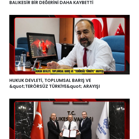
BALIKESİR BİR DEĞERİNİ DAHA KAYBETTİ
HUKUK DEVLETİ, TOPLUMSAL BARIŞ VE
&quot;TERÖRSÜZ TÜRKİYE&quot; ARAYIŞI