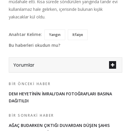
müdahale etti. Kısa sürede söndürülen yangında tandır evi
kullanılamaz hale gelirken, içerisinde bulunan kışlık
yakacaklar kül oldu.
Anahtar Kelime:
Yangın
Itfaiye
Bu haberleri okudun mu?
Yorumlar
BIR ÖNCEKI HABER
DEM HEYETİNİN İMRALI’DAN FOTOĞRAFLARI BASINA
DAĞITILDI
BIR SONRAKI HABER
AĞAÇ BUDARKEN ÇIKTIĞI DUVARDAN DÜŞEN ŞAHIS