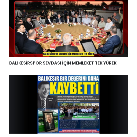
BALIKESİRSPOR SEVDASI İÇİN MEMLEKET TEK YÜREK