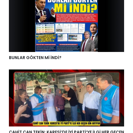
BUNLAR GÖKTEN Mİ İNDİ?
CAHİT CAN TEKİN: KARESİ’DE İYİ PARTİ’YE İLGİ HER GEÇEN