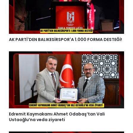
AK PARTİ'DEN BALIKESİRSPOR'A 1.000 FORMA DESTEĞİ!
Edremit Kaymakamı Ahmet Odabaş’tan Vali
Ustaoğlu’na veda ziyareti