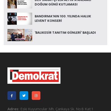
DOĞUM GÜNÜ KUTLAMASI
BANDIRMA’NIN 100. YILINDA HALUK
LEVENT KONSERİ
'BALIKESİR TANITIM GÜNLERİ' BAŞLADI
Adres:
Eski Kuyumcular Mh. Çankaya Sk. No:8 Kat:1