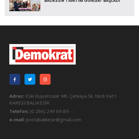
'BALIKESİR TANITIM GÜNLERİ' BAŞLADI
Adres:
Eski Kuyumcular Mh. Çankaya Sk. No:8 Kat:1
KARESİ/BALIKESİR
Telefon:
(0 266) 249 69 89 - -
e-mail:
postabalikesir@gmail.com