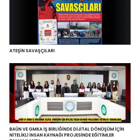
ATEŞİN SAVAŞÇILARI
BAÜN VE GMKA İŞ BİRLİĞİNDE DİJİTAL DÖNÜŞÜM İÇİN
NİTELİKLİ İNSAN KAYNAĞI PROJESİNDE EĞİTİMLER