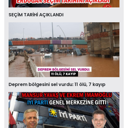
SEÇİM TARİHİ AÇIKLANDI
Deprem bölgesini sel vurdu: 11 ölü, 7 kayıp