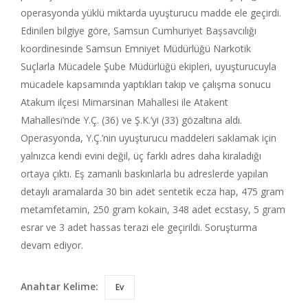
operasyonda yüklü miktarda uyuşturucu madde ele geçirdi.
Edinilen bilgiye göre, Samsun Cumhuriyet Başsavcılığı
koordinesinde Samsun Emniyet Müdürlüğü Narkotik
Suçlarla Mücadele Şube Müdürlüğü ekipleri, uyuşturucuyla
mücadele kapsamında yaptıkları takip ve çalışma sonucu
Atakum ilçesi Mimarsinan Mahallesi ile Atakent
Mahallesi’nde Y.Ç. (36) ve Ş.K.’yi (33) gözaltına aldı.
Operasyonda, Y.Ç.’nin uyuşturucu maddeleri saklamak için
yalnızca kendi evini değil, üç farklı adres daha kiraladığı
ortaya çıktı. Eş zamanlı baskınlarla bu adreslerde yapılan
detaylı aramalarda 30 bin adet sentetik ecza hap, 475 gram
metamfetamin, 250 gram kokain, 348 adet ecstasy, 5 gram
esrar ve 3 adet hassas terazi ele geçirildi. Soruşturma
devam ediyor.
Anahtar Kelime:
Ev