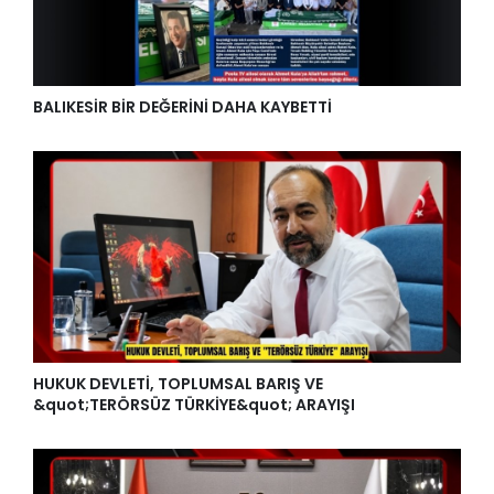
BALIKESİR BİR DEĞERİNİ DAHA KAYBETTİ
HUKUK DEVLETİ, TOPLUMSAL BARIŞ VE
&quot;TERÖRSÜZ TÜRKİYE&quot; ARAYIŞI