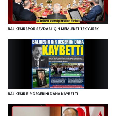
BALIKESİRSPOR SEVDASI İÇİN MEMLEKET TEK YÜREK
BALIKESİR BİR DEĞERİNİ DAHA KAYBETTİ