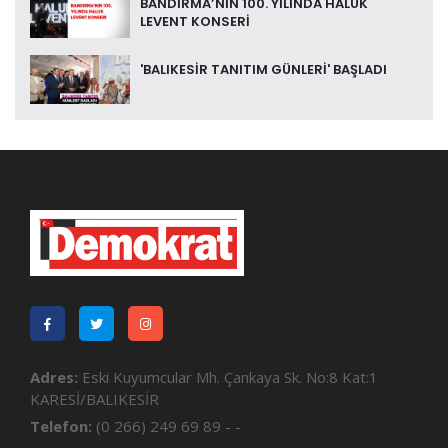
BANDIRMA’NIN 100. YILINDA HALUK
LEVENT KONSERİ
'BALIKESİR TANITIM GÜNLERİ' BAŞLADI
Adres:
Eski Kuyumcular Mh. Çankaya Sk. No:8 Kat:1
KARESİ/BALIKESİR
Telefon:
(0 266) 249 69 89 - -