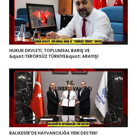
HUKUK DEVLETİ, TOPLUMSAL BARIŞ VE
&quot;TERÖRSÜZ TÜRKİYE&quot; ARAYIŞI
BALIKESİR'DE HAYVANCILIĞA YENİ DESTEK!