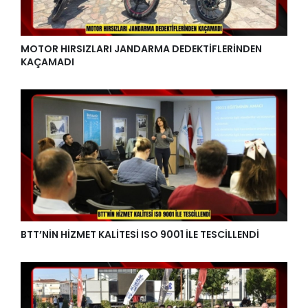
MOTOR HIRSIZLARI JANDARMA DEDEKTİFLERİNDEN
KAÇAMADI
BTT’NİN HİZMET KALİTESİ ISO 9001 İLE TESCİLLENDİ